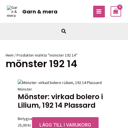
Hoppa
till
Garn & mera
MAIN
innehåll
MENU
Sök
Hem
/ Produkter märkta ”mönster 192 14”
mönster 192 14
Mönster
Mönster: virkad bolero i
Lilium, 192 14 Plassard
Betygsatt
0
av 5
LÄGG TILL I VARUKORG
25,00
kr