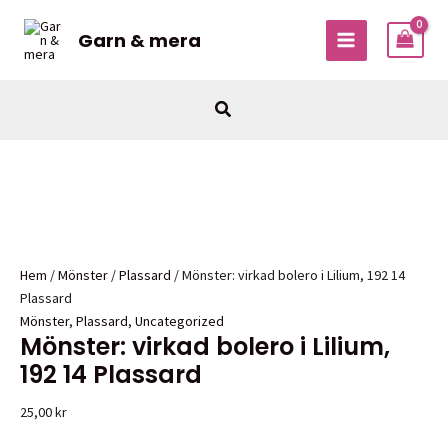
Hoppa
till
Garn & mera
MAIN
innehåll
MENU
Sök
Hem
/
Mönster
/
Plassard
/ Mönster: virkad bolero i Lilium, 192 14
Plassard
Mönster
,
Plassard
,
Uncategorized
Mönster: virkad bolero i Lilium,
192 14 Plassard
25,00
kr