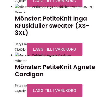
LÄGG TILL I VARUKORG
75,00
kr
Mönster
Mönster: PetiteKnit Inga
Krusiduller sweater (XS-
3XL)
Betygsatt
0
av 5
LÄGG TILL I VARUKORG
75,00
kr
Mönster
Mönster: PetiteKnit Agnete
Cardigan
Betygsatt
0
av 5
LÄGG TILL I VARUKORG
75,00
kr