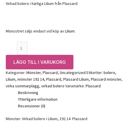
Virkad bolero i härliga Lilium från Plassard.
Mönsstret säljs endast vid köp av
Lilium
.
Mönster:
virkad
bolero
LÄGG TILL I VARUKORG
i
Lilium,
Kategorier:
Mönster
,
Plassard
,
Uncategorized
Etiketter:
bolero
,
192
Lilium
,
mönster 192 14
,
Plassard
,
Plassard Lilium
,
Plassard mönster
,
14
virka sommarplagg
,
virkad bolero
Varumärke:
Plassard
Plassard
Beskrivning
mängd
Ytterligare information
Recensioner (0)
Mönster: Virkad bolero i Lilium, 192 14 Plassard