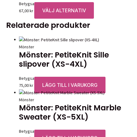
Betygsatt
0
av 5
VÄLJ ALTERNATIV
Den
67,00
kr
här
Relaterade produkter
produkten
har
flera
varianter.
Mönster
Mönster: PetiteKnit Sille
De
olika
slipover (XS-4XL)
alternativen
kan
Betygsatt
0
av 5
väljas
LÄGG TILL I VARUKORG
75,00
kr
på
produktsidan
Mönster
Mönster: PetiteKnit Marble
Sweater (XS-5XL)
Betygsatt
0
av 5