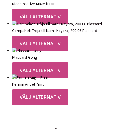
Rico Creative Make it Fur
54,00
kr
VÄLJ ALTERNATIV
Garnpaket: Tröja till barn i Nayara, 200-06 Plassard
Prisintervall:
169,00
kr
–
391,00
kr
VÄLJ ALTERNATIV
169,00 kr
till
391,00 kr
Plassard Gong
82,00
kr
VÄLJ ALTERNATIV
Permin Angel Print
145,00
kr
VÄLJ ALTERNATIV