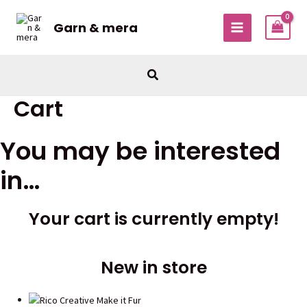
Hoppa
till
Garn & mera
MAIN
innehåll
MENU
Sök
Cart
You may be interested
in…
Your cart is currently empty!
New in store