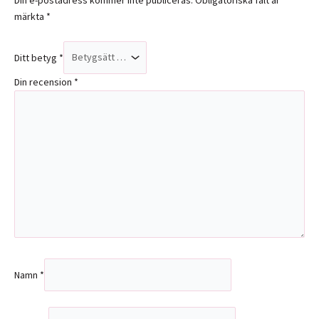
Din e-postadress kommer inte publiceras.
Obligatoriska fält är
märkta
*
Ditt betyg
*
Din recension
*
Namn
*