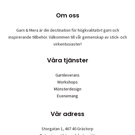
har
på
flera
produktsidan
Om oss
varianter.
De
olika
Garn & Mera är din destination för högkvalitativt garn och
alternativen
inspirerande tillbehör. Välkommen till vår gemenskap av stick- och
kan
virkentusiaster!
väljas
på
Våra tjänster
produktsidan
Garnleverans
Workshops
Mönsterdesign
Evenemang
Vår adress
Storgatan 1, 467 40 Grästorp