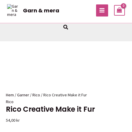
Hoppa
Garn & mera
Sale!
Sale!
till
MAIN
innehåll
MENU
Sök
Hem
/
Garner
/
Rico
/ Rico Creative Make it Fur
Rico
Rico Creative Make it Fur
54,00
kr