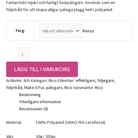
Fantastiskt mjukt och härligt fuskpälsgarn. Används som en
följetråd för att skapa ulliga/ pälsiga plagg helt i polyamid.
Färg:
Rensa
Rico
Creative
Make
LÄGG TILL I VARUKORG
it
Fur
Artikelnr:
N/A
Kategori:
Rico
Etiketter:
effektgarn
,
följegarn
,
mängd
följetråd
,
Make it Fur
,
pälsgarn
,
Rico
Varumärke:
Rico
Beskrivning
Ytterligare information
Recensioner (0)
Material: 100% Polyamid (OEKO-TEX certifierat)
Vikt: 50g/ 350m