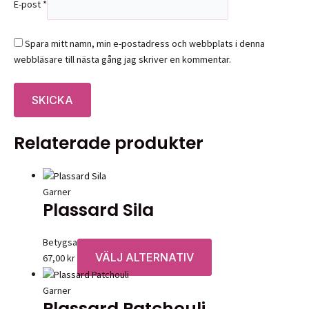
E-post
*
Spara mitt namn, min e-postadress och webbplats i denna
webbläsare till nästa gång jag skriver en kommentar.
Relaterade produkter
Garner
Plassard Sila
Betygsatt
0
av 5
VÄLJ ALTERNATIV
Den
67,00
kr
här
produkten
Garner
Plassard Patchouli
har