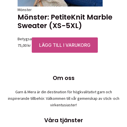
Mönster
Mönster: PetiteKnit Marble
Sweater (XS-5XL)
Betygsatt
0
av 5
LÄGG TILL I VARUKORG
75,00
kr
Om oss
Garn & Mera är din destination för högkvalitativt garn och
inspirerande tillbehör. Välkommen till vår gemenskap av stick- och
virkentusiaster!
Våra tjänster