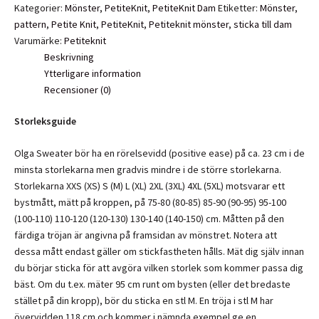
Olga
Kategorier:
Mönster
,
PetiteKnit
,
PetiteKnit Dam
Etiketter:
Mönster
,
Sweater
pattern
,
Petite Knit
,
PetiteKnit
,
Petiteknit mönster
,
sticka till dam
(XXS-
Varumärke:
Petiteknit
5XL)
Beskrivning
mängd
Ytterligare information
Recensioner (0)
Storleksguide
Olga Sweater bör ha en rörelsevidd (positive ease) på ca. 23 cm i de
minsta storlekarna men gradvis mindre i de större storlekarna.
Storlekarna XXS (XS) S (M) L (XL) 2XL (3XL) 4XL (5XL) motsvarar ett
bystmått, mätt på kroppen, på 75-80 (80-85) 85-90 (90-95) 95-100
(100-110) 110-120 (120-130) 130-140 (140-150) cm. Måtten på den
färdiga tröjan är angivna på framsidan av mönstret. Notera att
dessa mått endast gäller om stickfastheten hålls. Mät dig själv innan
du börjar sticka för att avgöra vilken storlek som kommer passa dig
bäst. Om du t.ex. mäter 95 cm runt om bysten (eller det bredaste
stället på din kropp), bör du sticka en stl M. En tröja i stl M har
övervidden 118 cm och kommer i nämnda exempel ge en