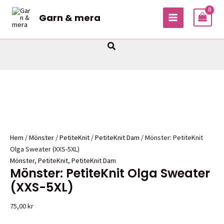
Hoppa
Garn & mera
Sale!
Sale!
Sale!
Sale!
till
MAIN
innehåll
MENU
Sök
Hem
/
Mönster
/
PetiteKnit
/
PetiteKnit Dam
/ Mönster: PetiteKnit
Olga Sweater (XXS-5XL)
Mönster
,
PetiteKnit
,
PetiteKnit Dam
Mönster: PetiteKnit Olga Sweater
(XXS-5XL)
75,00
kr