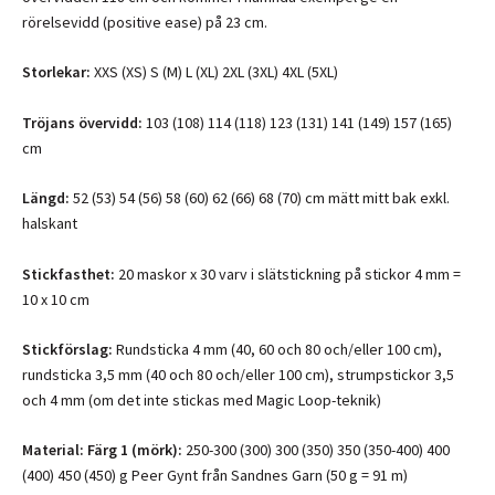
rörelsevidd (positive ease) på 23 cm.
Storlekar:
XXS (XS) S (M) L (XL) 2XL (3XL) 4XL (5XL)
Tröjans övervidd:
103 (108) 114 (118) 123 (131) 141 (149) 157 (165)
cm
Längd:
52 (53) 54 (56) 58 (60) 62 (66) 68 (70) cm mätt mitt bak exkl.
halskant
Stickfasthet:
20 maskor x 30 varv i slätstickning på stickor 4 mm =
10 x 10 cm
Stickförslag:
Rundsticka 4 mm (40, 60 och 80 och/eller 100 cm),
rundsticka 3,5 mm (40 och 80 och/eller 100 cm), strumpstickor 3,5
och 4 mm (om det inte stickas med Magic Loop-teknik)
Material:
Färg 1 (mörk):
250-300 (300) 300 (350) 350 (350-400) 400
(400) 450 (450) g Peer Gynt från Sandnes Garn (50 g = 91 m)