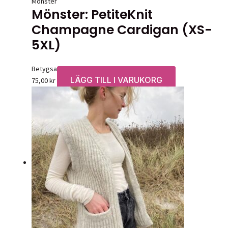
Mönster
Mönster: PetiteKnit
Champagne Cardigan (XS-
5XL)
Betygsatt
0
av 5
LÄGG TILL I VARUKORG
75,00
kr