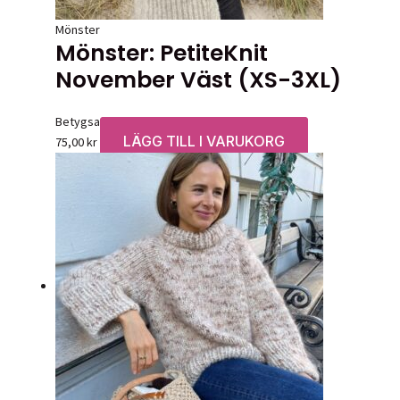
Mönster
Mönster: PetiteKnit
November Väst (XS-3XL)
Betygsatt
0
av 5
LÄGG TILL I VARUKORG
75,00
kr