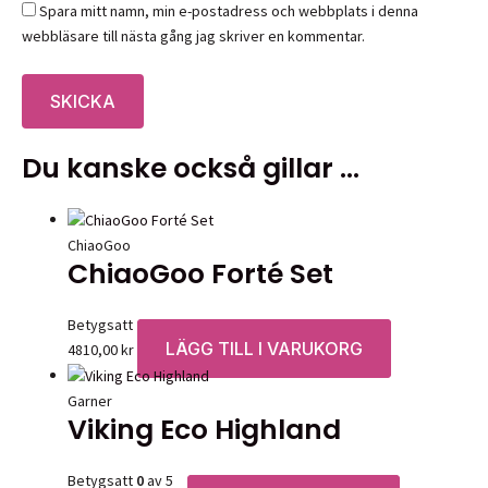
Spara mitt namn, min e-postadress och webbplats i denna
webbläsare till nästa gång jag skriver en kommentar.
Du kanske också gillar …
ChiaoGoo
ChiaoGoo Forté Set
Betygsatt
0
av 5
LÄGG TILL I VARUKORG
4810,00
kr
Garner
Viking Eco Highland
Betygsatt
0
av 5