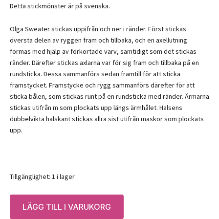
Detta stickmönster är på svenska.
Olga Sweater stickas uppifrån och ner i ränder. Först stickas
översta delen av ryggen fram och tillbaka, och en axellutning
formas med hjälp av förkortade varv, samtidigt som det stickas
ränder. Därefter stickas axlarna var för sig fram och tillbaka på en
rundsticka. Dessa sammanförs sedan framtill för att sticka
framstycket. Framstycke och rygg sammanförs därefter för att
sticka bålen, som stickas runt på en rundsticka med ränder. Ärmarna
stickas utifrån m som plockats upp längs ärmhålet. Halsens
dubbelvikta halskant stickas allra sist utifrån maskor som plockats
upp.
Tillgänglighet:
1 i lager
Mönster:
LÄGG TILL I VARUKORG
PetiteKnit