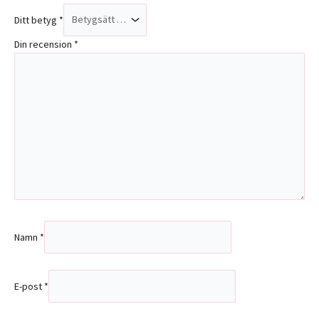
Ditt betyg
*
Din recension
*
Namn
*
E-post
*