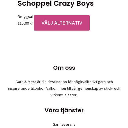
Schoppel Crazy Boys
Betygsatt
0
av 5
VÄLJ ALTERNATIV
Den
115,00
kr
här
produkten
har
flera
varianter.
De
Om oss
olika
alternativen
Garn & Mera är din destination för högkvalitativt garn och
kan
inspirerande tillbehör. Välkommen till vår gemenskap av stick- och
väljas
virkentusiaster!
på
produktsidan
Våra tjänster
Garnleverans