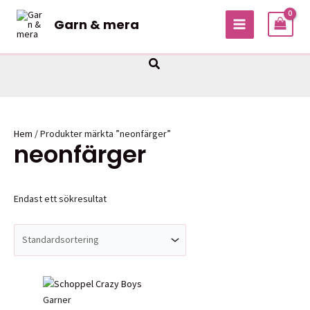
Hoppa
Garn & mera
till
MAIN
innehåll
MENU
Sök
Hem
/ Produkter märkta ”neonfärger”
neonfärger
Endast ett sökresultat
Garner