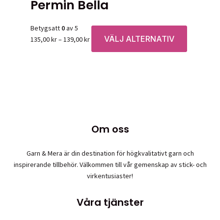
Permin Bella
har
på
flera
produktsidan
varianter.
Betygsatt
0
av 5
De
VÄLJ ALTERNATIV
Prisintervall:
Den
135,00
kr
–
139,00
kr
olika
135,00 kr
här
alternativen
till
produkten
kan
139,00 kr
har
väljas
flera
på
varianter.
produktsidan
De
olika
Om oss
alternative
kan
väljas
Garn & Mera är din destination för högkvalitativt garn och
på
inspirerande tillbehör. Välkommen till vår gemenskap av stick- och
produktsid
virkentusiaster!
Våra tjänster