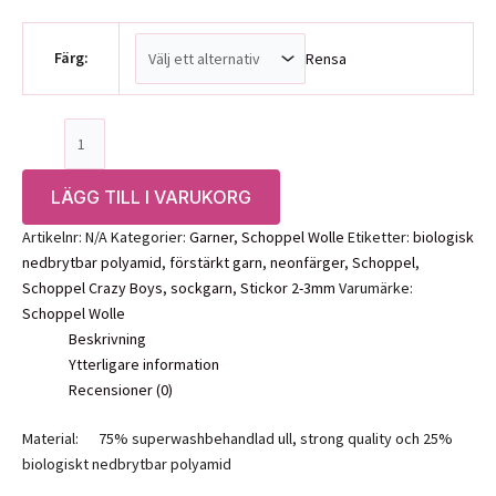
Färg:
Rensa
Schoppel
Crazy
Boys
LÄGG TILL I VARUKORG
mängd
Artikelnr:
N/A
Kategorier:
Garner
,
Schoppel Wolle
Etiketter:
biologisk
nedbrytbar polyamid
,
förstärkt garn
,
neonfärger
,
Schoppel
,
Schoppel Crazy Boys
,
sockgarn
,
Stickor 2-3mm
Varumärke:
Schoppel Wolle
Beskrivning
Ytterligare information
Recensioner (0)
Material: 75% superwashbehandlad ull, strong quality och 25%
biologiskt nedbrytbar polyamid