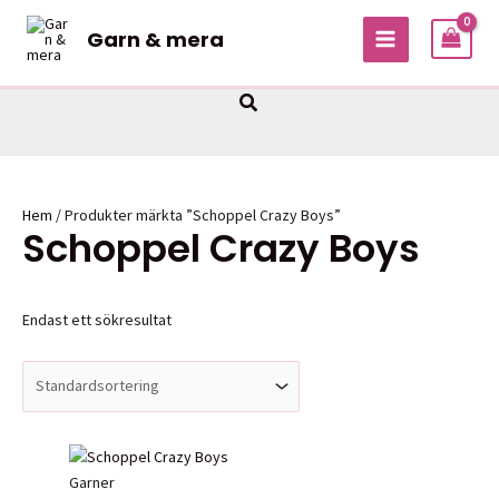
Hoppa
Garn & mera
till
MAIN
innehåll
MENU
Sök
Hem
/ Produkter märkta ”Schoppel Crazy Boys”
Schoppel Crazy Boys
Endast ett sökresultat
Garner