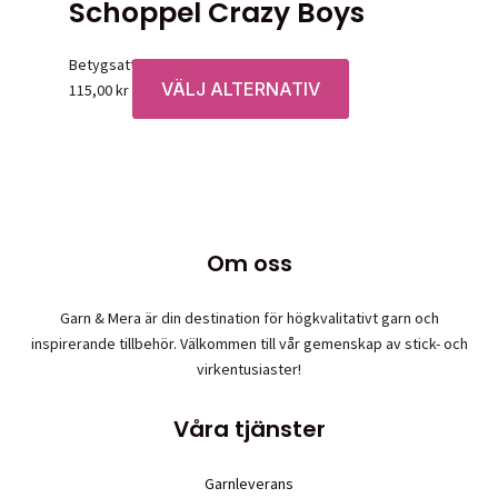
Schoppel Crazy Boys
Betygsatt
0
av 5
VÄLJ ALTERNATIV
Den
115,00
kr
här
produkten
har
flera
varianter.
De
Om oss
olika
alternativen
Garn & Mera är din destination för högkvalitativt garn och
kan
inspirerande tillbehör. Välkommen till vår gemenskap av stick- och
väljas
virkentusiaster!
på
produktsidan
Våra tjänster
Garnleverans