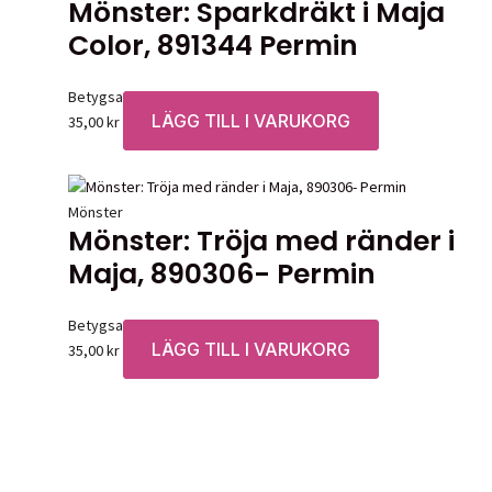
Mönster: Sparkdräkt i Maja
Color, 891344 Permin
Betygsatt
0
av 5
LÄGG TILL I VARUKORG
35,00
kr
Mönster
Mönster: Tröja med ränder i
Maja, 890306- Permin
Betygsatt
0
av 5
LÄGG TILL I VARUKORG
35,00
kr