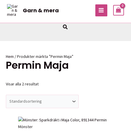
Hoppa
Garn & mera
till
MAIN
innehåll
MENU
Sök
Hem
/ Produkter märkta ”Permin Maja”
Permin Maja
Visar alla 2 resultat
Mönster