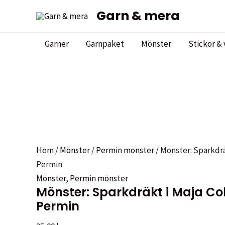
Hoppa
Garn & mera
Sale!
Sale!
till
innehåll
Garner
Garnpaket
Mönster
Stickor & 
Hem
/
Mönster
/
Permin mönster
/ Mönster: Sparkdrä
Permin
Mönster
,
Permin mönster
Mönster: Sparkdräkt i Maja Col
Permin