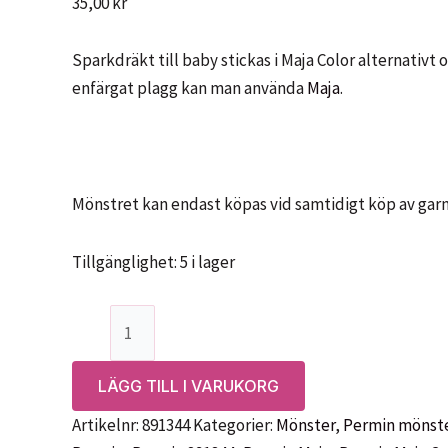
35,00
kr
Sparkdräkt till baby stickas i Maja Color alternativt 
enfärgat plagg kan man använda
Maja
.
Mönstret kan endast köpas vid samtidigt köp av garn
Tillgänglighet:
5 i lager
Mönster:
Sparkdräkt
i
LÄGG TILL I VARUKORG
Maja
Artikelnr:
891344
Kategorier:
Mönster
,
Permin mönst
Color,