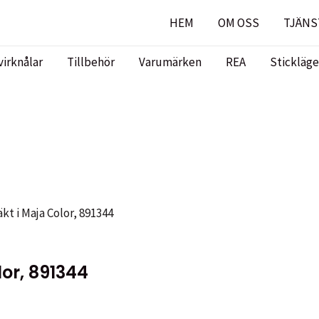
HEM
OM OSS
TJÄNS
virknålar
Tillbehör
Varumärken
REA
Stickläge
kt i Maja Color, 891344
or, 891344