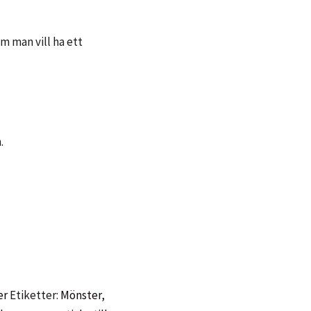
om man vill ha ett
.
er
Etiketter:
Mönster
,