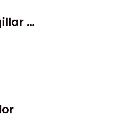
llar …
n
lor