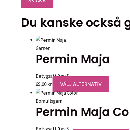
Du kanske också gi
Garner
Permin Maja
Betygsatt
0
av 5
Den
69,00
kr
VÄLJ ALTERNATIV
här
produkte
Bomullsgarn
Permin Maja Co
har
flera
varianter.
Betygsatt
0
av 5