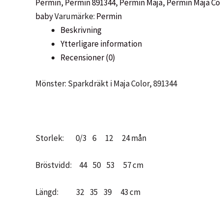
Permin
,
Permin 891344
,
Permin Maja
,
Permin Maja Co
891344
baby
Varumärke:
Permin
Permin
Beskrivning
mängd
Ytterligare information
Recensioner (0)
Mönster: Sparkdräkt i Maja Color, 891344
Storlek: 0/3 6 12 24 mån
Bröstvidd: 44 50 53 57 cm
Längd: 32 35 39 43 cm