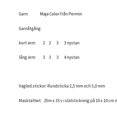
Garn:
Maja Color
från Permin
Garnåtgång:
kort ärm: 2 2 3 3 nystan
lång ärm: 3 3 3 4 nystan
Vägled.stickor: Rundsticka 2,5 mm och 3,0 mm
Masktäthet: 25m x 33 v i slätstickning på 10 x 10 cm