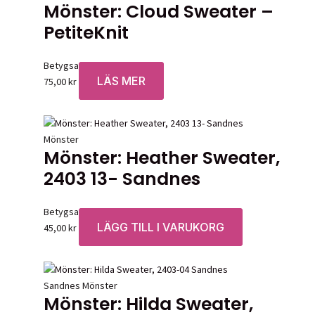
Mönster: Cloud Sweater –
PetiteKnit
Betygsatt
0
av 5
LÄS MER
75,00
kr
Mönster
Mönster: Heather Sweater,
2403 13- Sandnes
Betygsatt
0
av 5
LÄGG TILL I VARUKORG
45,00
kr
Sandnes Mönster
Mönster: Hilda Sweater,