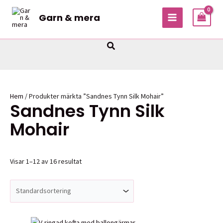
Hoppa
Garn & mera
till
MAIN
innehåll
MENU
Sök
Hem
/ Produkter märkta ”Sandnes Tynn Silk Mohair”
Sandnes Tynn Silk
Mohair
Visar 1–12 av 16 resultat