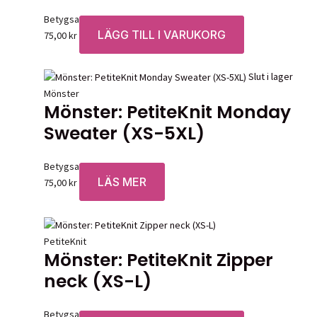
Betygsatt
0
av 5
LÄGG TILL I VARUKORG
75,00
kr
Slut i lager
Mönster
Mönster: PetiteKnit Monday
Sweater (XS-5XL)
Betygsatt
0
av 5
LÄS MER
75,00
kr
PetiteKnit
Mönster: PetiteKnit Zipper
neck (XS-L)
Betygsatt
0
av 5