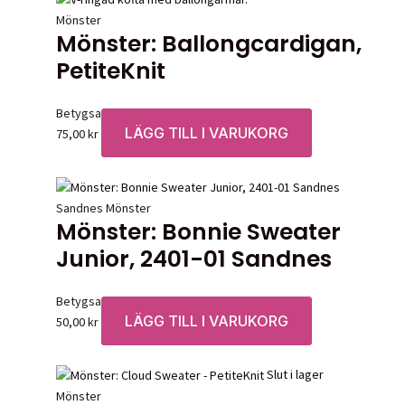
Mönster
Mönster: Ballongcardigan,
PetiteKnit
Betygsatt
0
av 5
LÄGG TILL I VARUKORG
75,00
kr
Sandnes Mönster
Mönster: Bonnie Sweater
Junior, 2401-01 Sandnes
Betygsatt
0
av 5
LÄGG TILL I VARUKORG
50,00
kr
Slut i lager
Mönster