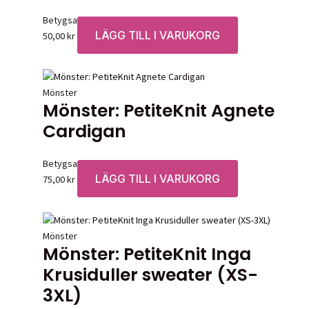
Betygsatt
0
av 5
LÄGG TILL I VARUKORG
50,00
kr
Mönster
Mönster: PetiteKnit Agnete
Cardigan
Betygsatt
0
av 5
LÄGG TILL I VARUKORG
75,00
kr
Mönster
Mönster: PetiteKnit Inga
Krusiduller sweater (XS-
3XL)