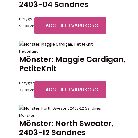
2403-04 Sandnes
Betygsatt
0
av 5
LÄGG TILL I VARUKORG
50,00
kr
PetiteKnit
Mönster: Maggie Cardigan,
PetiteKnit
Betygsatt
0
av 5
LÄGG TILL I VARUKORG
75,00
kr
Mönster
Mönster: North Sweater,
2403-12 Sandnes