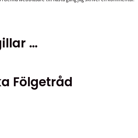
llar …
a Fölgetråd
n