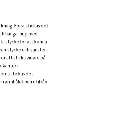
kning. Först stickas det
 och hänga ihop med
ta stycke för att kunna
 framstycke och vänster
ör att sticka vidare på
mkanter i
erna stickas det
 i ärmhålet och utifrån