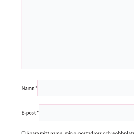
Namn
*
E-post
*
Spara mitt namn, min e-postadress och webbplats 