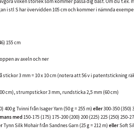
tt avgöra vilken storlek som kommer passa dig bäst. Om du t.ex.
digan i stl S har övervidden 105 cm och kommer i nämnda exempel
146) 155 cm
 toppen av axeln och ner
å stickor 3 mm = 10 x 10 cm (notera att 56 v i patentstickning 
 100 cm), strumpstickor 3 mm, rundsticka 2,5 mm (60 cm)
) 400 g Tvinni från Isager Yarn (50 g = 255 m)
eller
300-350 (350) 
ammans med
150-175 (175) 175-200 (200) 200 (225) 225 (250) 250-27
er
Tynn Silk Mohair från Sandnes Garn (25 g = 212 m)
eller
Soft Si