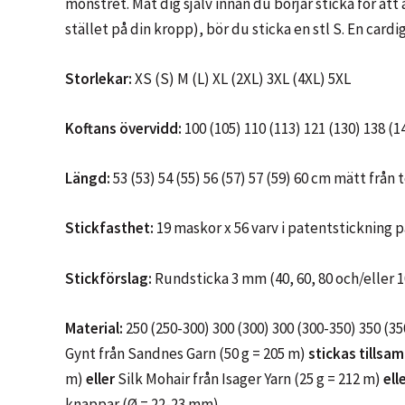
mönstret. Mät dig själv innan du börjar sticka för a
stället på din kropp), bör du sticka en stl S. En car
Storlekar:
XS (S) M (L) XL (2XL) 3XL (4XL) 5XL
Koftans övervidd:
100 (105) 110 (113) 121 (130) 138 (
Längd:
53 (53) 54 (55) 56 (57) 57 (59) 60 cm mätt från
Stickfasthet:
19 maskor x 56 varv i patentstickning p
Stickförslag:
Rundsticka 3 mm (40, 60, 80 och/eller
Material:
250 (250-300) 300 (300) 300 (300-350) 350 (350
Gynt från Sandnes Garn (50 g = 205 m)
stickas tills
m)
eller
Silk Mohair från Isager Yarn (25 g = 212 m)
ell
knappar (Ø = 22-23 mm)