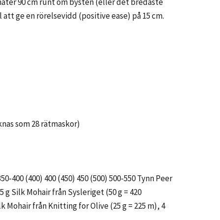
 mäter 90 cm runt om bysten (eller det bredaste
 att ge en rörelsevidd (positive ease) på 15 cm.
räknas som 28 rätmaskor)
350-400 (400) 400 (450) 450 (500) 500-550 Tynn Peer
5 g Silk Mohair från Sysleriget (50 g = 420
lk Mohair från Knitting for Olive (25 g = 225 m), 4