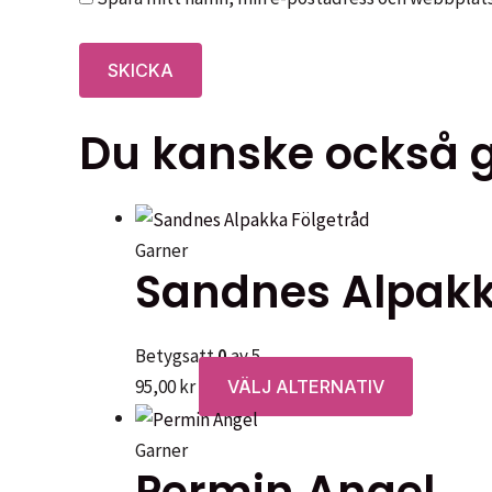
Du kanske också gi
Garner
Sandnes Alpakk
Betygsatt
0
av 5
Den
95,00
kr
VÄLJ ALTERNATIV
här
produkte
Garner
har