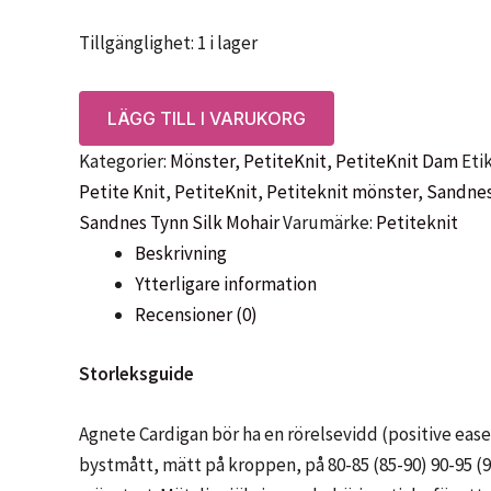
Tillgänglighet:
1 i lager
Mönster:
LÄGG TILL I VARUKORG
PetiteKnit
Kategorier:
Mönster
,
PetiteKnit
,
PetiteKnit Dam
Eti
Agnete
Petite Knit
,
PetiteKnit
,
Petiteknit mönster
,
Sandnes
Cardigan
Sandnes Tynn Silk Mohair
Varumärke:
Petiteknit
mängd
Beskrivning
Ytterligare information
Recensioner (0)
Storleksguide
Agnete Cardigan bör ha en rörelsevidd (positive ease)
bystmått, mätt på kroppen, på 80-85 (85-90) 90-95 (9