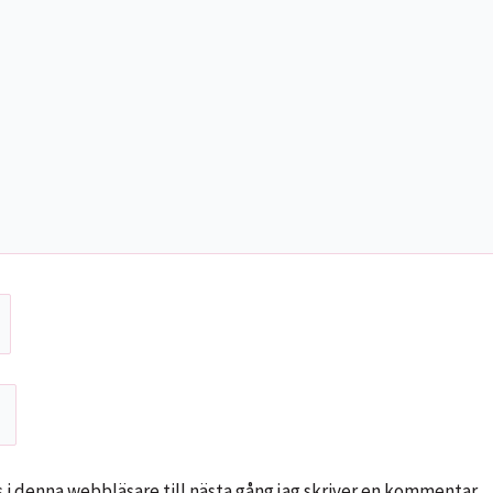
i denna webbläsare till nästa gång jag skriver en kommentar.