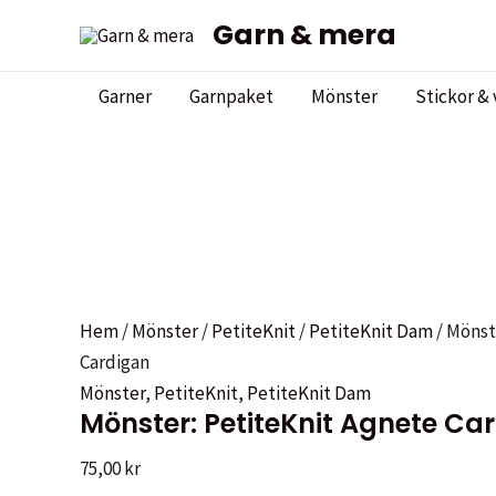
Hoppa
Garn & mera
Sale!
Sale!
till
innehåll
Garner
Garnpaket
Mönster
Stickor & 
Hem
/
Mönster
/
PetiteKnit
/
PetiteKnit Dam
/ Mönst
Cardigan
Mönster
,
PetiteKnit
,
PetiteKnit Dam
Mönster: PetiteKnit Agnete Ca
75,00
kr