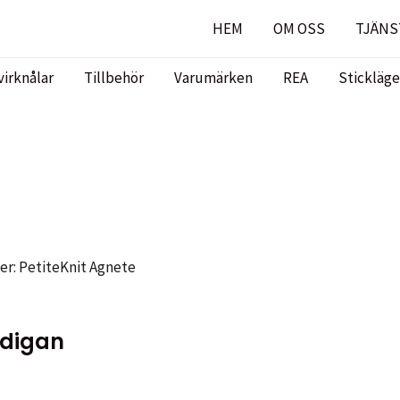
HEM
OM OSS
TJÄNS
virknålar
Tillbehör
Varumärken
REA
Stickläge
er: PetiteKnit Agnete
rdigan