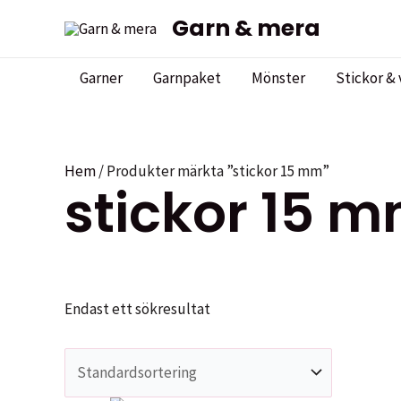
Hoppa
Garn & mera
till
innehåll
Garner
Garnpaket
Mönster
Stickor & 
Hem
/ Produkter märkta ”stickor 15 mm”
stickor 15 
Endast ett sökresultat