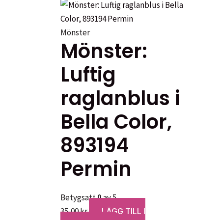
Mönster
Mönster:
Luftig
raglanblus i
Bella Color,
893194
Permin
Betygsatt
0
av 5
35,00
kr
LÄGG TILL I