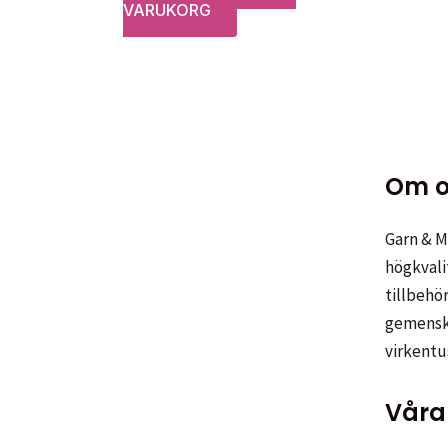
VARUKORG
Om o
Garn & Me
högkvali
tillbehör
gemenska
virkentu
Våra 