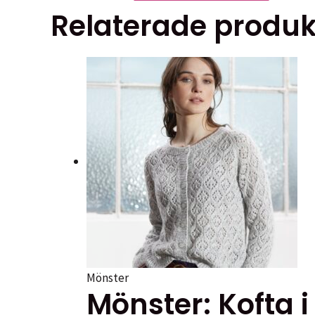
här
Relaterade produk
produkt
har
flera
varianter
De
olika
alternat
kan
väljas
på
produkt
Mönster
Mönster: Kofta i