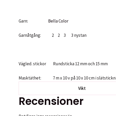
Garn:
Bella Color
Garnåtgång: 2 2 3 3 nystan
Vägled. stickor Rundsticka 12 mm och 15 mm
Masktäthet: 7 m x 10 v på 10 x 10 cm i slätstick
Vikt
Recensioner