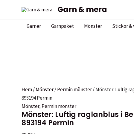
Hoppa
Garn & mera
till
innehåll
Garner
Garnpaket
Mönster
Stickor & 
Hem
/
Mönster
/
Permin mönster
/ Mönster: Luftig ra
893194 Permin
Mönster
,
Permin mönster
Mönster: Luftig raglanblus i Be
893194 Permin