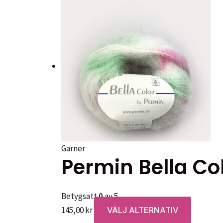
Garner
Permin Bella Co
Betygsatt
0
av 5
Den
145,00
kr
VÄLJ ALTERNATIV