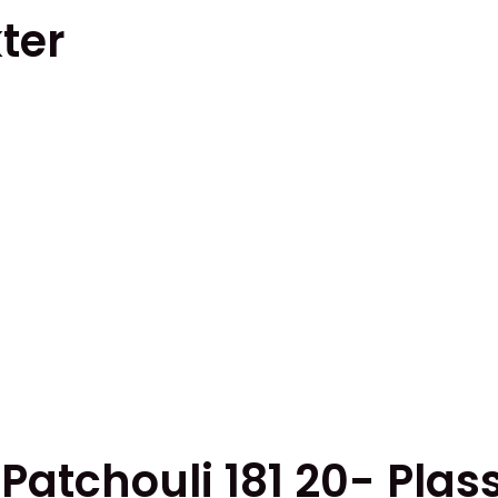
ter
en
.
iven
sidan
 Patchouli 181 20- Plas