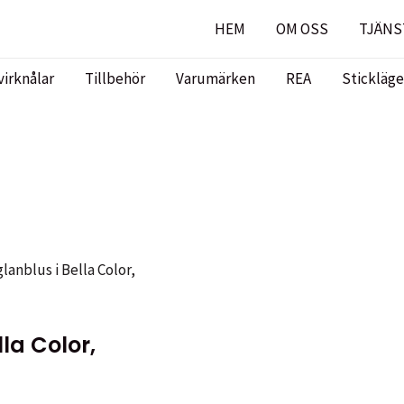
HEM
OM OSS
TJÄNS
virknålar
Tillbehör
Varumärken
REA
Stickläge
glanblus i Bella Color,
lla Color,