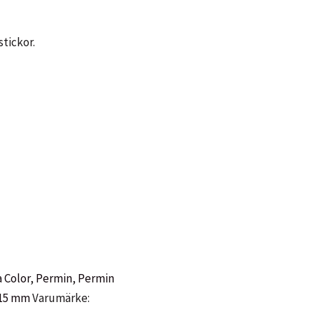
stickor.
a Color
,
Permin
,
Permin
 15 mm
Varumärke: