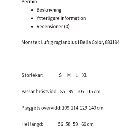
Permin
893194
Beskrivning
Permin
Ytterligare information
mängd
Recensioner (0)
Mönster: Luftig raglanblus i Bella Color, 893194
Storlekar: S M L XL
Passar bröstvidd: 85 95 105 115 cm
Plaggets övervidd: 109 114 129 140 cm
Hel längd: 56 58 59 60 cm