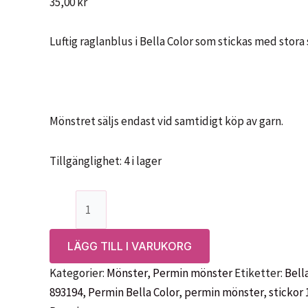
35,00
kr
Luftig raglanblus i Bella Color som stickas med stora 
Mönstret säljs endast vid samtidigt köp av garn.
Tillgänglighet:
4 i lager
Mönster:
Luftig
raglanblus
LÄGG TILL I VARUKORG
i
Kategorier:
Mönster
,
Permin mönster
Etiketter:
Bell
Bella
893194
,
Permin Bella Color
,
permin mönster
,
stickor
Color,