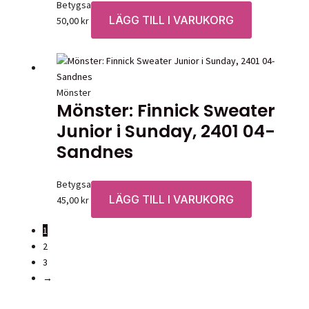
Betygsatt
0
av 5
LÄGG TILL I VARUKORG
50,00
kr
Mönster
Mönster: Finnick Sweater
Junior i Sunday, 2401 04-
Sandnes
Betygsatt
0
av 5
LÄGG TILL I VARUKORG
45,00
kr
1
2
3
→