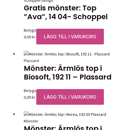
Schoppel design
Gratis mönster: Top
”Ava”, 14 04- Schoppel
Betygsatt
0
av 5
LÄGG TILL I VARUKORG
0,00
kr
Plassard
Mönster: Ärmlös top i
Biosoft, 192 11 – Plassard
Betygsatt
0
av 5
LÄGG TILL I VARUKORG
0,00
kr
Mönster
Mönster: Ärmlös top i