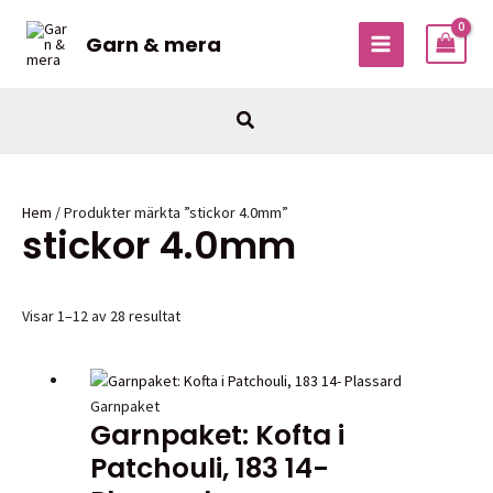
Hoppa
till
Garn & mera
MAIN
innehåll
MENU
Sök
Hem
/ Produkter märkta ”stickor 4.0mm”
stickor 4.0mm
Visar 1–12 av 28 resultat
Garnpaket
Garnpaket: Kofta i
Patchouli, 183 14-