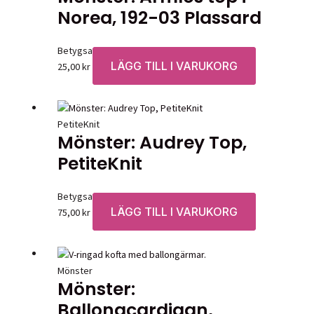
Norea, 192-03 Plassard
Betygsatt
0
av 5
LÄGG TILL I VARUKORG
25,00
kr
PetiteKnit
Mönster: Audrey Top,
PetiteKnit
Betygsatt
0
av 5
LÄGG TILL I VARUKORG
75,00
kr
Mönster
Mönster:
Ballongcardigan,