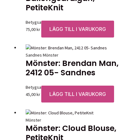
PetiteKnit
Betygsatt
0
av 5
LÄGG TILL I VARUKORG
75,00
kr
Sandnes Mönster
Mönster: Brendan Man,
2412 05- Sandnes
Betygsatt
0
av 5
LÄGG TILL I VARUKORG
45,00
kr
Mönster
Mönster: Cloud Blouse,
PetiteKnit