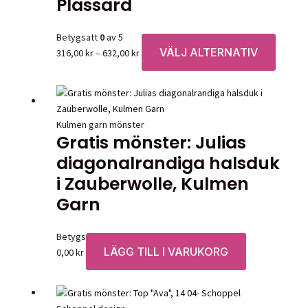
Plassard
Betygsatt
0
av 5
VÄLJ ALTERNATIV
Prisintervall:
Den
316,00
kr
–
632,00
kr
316,00 kr
här
till
produk
632,00 kr
har
flera
Kulmen garn mönster
variante
Gratis mönster: Julias
De
diagonalrandiga halsduk
olika
i Zauberwolle, Kulmen
alternat
kan
Garn
väljas
på
Betygsatt
0
av 5
produkt
LÄGG TILL I VARUKORG
0,00
kr