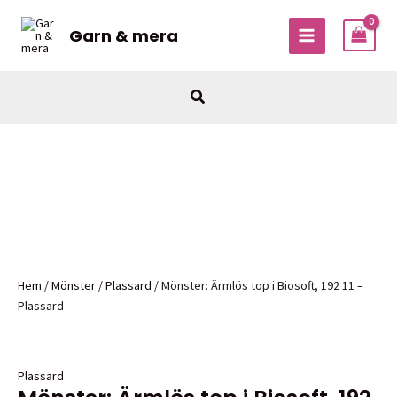
Hoppa
till
Garn & mera
MAIN
innehåll
MENU
Sök
Hem
/
Mönster
/
Plassard
/ Mönster: Ärmlös top i Biosoft, 192 11 –
Plassard
Plassard