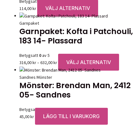
Betygsatt
0
av 5
De
VÄLJ ALTERNATIV
Den
114,00
kr
olika
här
alternativen
produkten
Garnpaket
kan
Garnpaket: Kofta i Patchouli,
har
väljas
flera
183 14- Plassard
på
varianter.
produktsidan
De
Betygsatt
0
av 5
olika
VÄLJ ALTERNATIV
Prisintervall:
Den
316,00
kr
–
632,00
kr
alternativen
316,00 kr
här
kan
till
produkten
Sandnes Mönster
väljas
Mönster: Brendan Man, 2412
632,00 kr
har
på
flera
05- Sandnes
produktsidan
varianter.
De
Betygsatt
0
av 5
olika
LÄGG TILL I VARUKORG
45,00
kr
alternative
kan
väljas