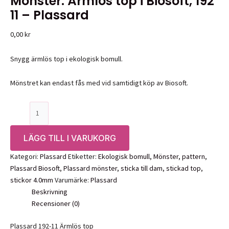
Mönster: Ärmlös top i Biosoft, 192
11 – Plassard
0,00
kr
Snygg ärmlös top i ekologisk bomull.
Mönstret kan endast fås med vid samtidigt köp av Biosoft.
Mönster:
Ärmlös
top
LÄGG TILL I VARUKORG
i
Biosoft,
Kategori:
Plassard
Etiketter:
Ekologisk bomull
,
Mönster
,
pattern
,
192
Plassard Biosoft
,
Plassard mönster
,
sticka till dam
,
stickad top
,
11
stickor 4.0mm
Varumärke:
Plassard
-
Beskrivning
Plassard
Recensioner (0)
mängd
Plassard 192-11 Ärmlös top