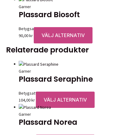
Garner
Plassard Biosoft
Betygsatt
0
av 5
VÄLJ ALTERNATIV
Den
90,00
kr
här
Relaterade produkter
produkten
har
flera
varianter.
Garner
Plassard Seraphine
De
olika
alternativen
Betygsatt
0
av 5
kan
VÄLJ ALTERNATIV
Den
104,00
kr
väljas
här
på
produkten
Garner
produktsidan
Plassard Norea
har
flera
varianter.