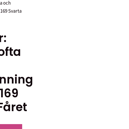
r:
ofta
änning
1169
Fåret