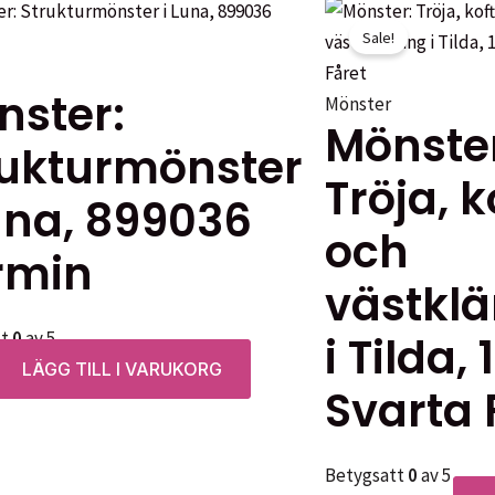
Sale!
nster:
Mönster
Mönste
rukturmönster
Tröja, k
una, 899036
och
rmin
västkl
tt
0
av 5
i Tilda, 
LÄGG TILL I VARUKORG
Svarta 
Betygsatt
0
av 5