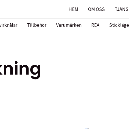
HEM
OM OSS
TJÄNS
virknålar
Tillbehör
Varumärken
REA
Stickläge
kning