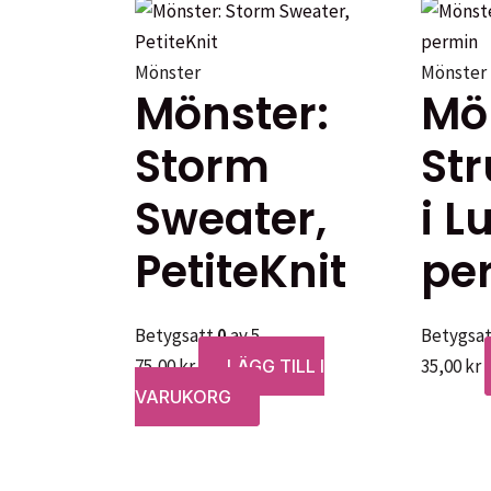
Mönster
Mönster
Mönster:
Mö
Storm
St
Sweater,
i L
PetiteKnit
pe
Betygsatt
0
av 5
Betygsa
75,00
kr
35,00
kr
LÄGG TILL I
VARUKORG