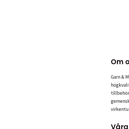
Om o
Garn & Me
högkvali
tillbehör
gemenska
virkentu
Våra 