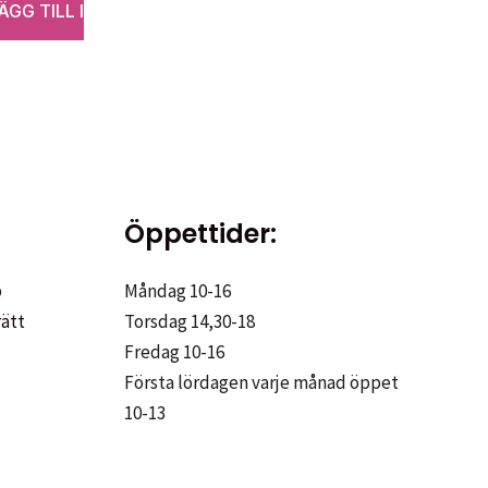
ÄGG TILL I
rande
t
kr.
Öppettider:
p
Måndag 10-16
rätt
Torsdag 14,30-18
Fredag 10-16
Första lördagen varje månad öppet
10-13