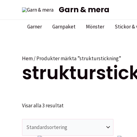
Hoppa
Garn & mera
till
innehåll
Garner
Garnpaket
Mönster
Stickor & 
Hem
/ Produkter märkta ”strukturstickning”
strukturstic
Visar alla 3 resultat