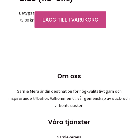
Betygsatt
0
av 5
LÄGG TILL I VARUKORG
75,00
kr
Om oss
Garn & Mera är din destination för högkvalitativt garn och
inspirerande tillbehör. Välkommen till vår gemenskap av stick- och
virkentusiaster!
Våra tjänster
Garnleverans