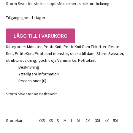
Storm Sweater stickas uppifrån och ner i strukturstickning.
Tillgänglighet:
1 i lager
Mönster:
LÄGG TILL I VARUKORG
Storm
Sweater,
Kategorier:
Mönster
,
PetiteKnit
,
PetiteKnit Dam
Etiketter:
Petite
PetiteKnit
Knit
,
PetiteKnit
,
Petiteknit mönster
,
sticka till dam
,
Storm Sweater
,
mängd
strukturstickning
,
tjock tröja
Varumärke:
Petiteknit
Beskrivning
Ytterligare information
Recensioner (0)
Storm Sweater av PetiteKnit
Storlekar: XXS XS S M L XL 2XL 3XL 4XL 5XL