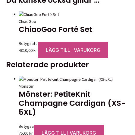
Du kanske också gillar …
ChiaoGoo
ChiaoGoo Forté Set
Betygsatt
0
av 5
LÄGG TILL I VARUKORG
4810,00
kr
Relaterade produkter
Mönster
Mönster: PetiteKnit
Champagne Cardigan (XS-
5XL)
Betygsatt
0
av 5
LÄGG TILL I VARUKORG
75,00
kr