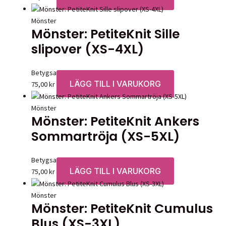
Mönster
Mönster: PetiteKnit Sille
slipover (XS-4XL)
Betygsatt
0
av 5
LÄGG TILL I VARUKORG
75,00
kr
Mönster
Mönster: PetiteKnit Ankers
Sommartröja (XS-5XL)
Betygsatt
0
av 5
LÄGG TILL I VARUKORG
75,00
kr
Mönster
Mönster: PetiteKnit Cumulus
Blus (XS-3XL)