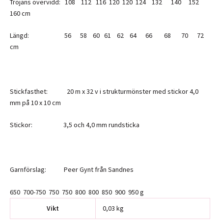
Tröjans övervidd: 108 112 116 120 120 124 132 140 152
160 cm
Längd: 56 58 60 61 62 64 66 68 70 72
cm
Stickfasthet: 20 m x 32 v i strukturmönster med stickor 4,0
mm på 10 x 10 cm
Stickor: 3,5 och 4,0 mm rundsticka
Garnförslag: Peer Gynt från Sandnes
650 700-750 750 750 800 800 850 900 950 g
Vikt
0,03 kg