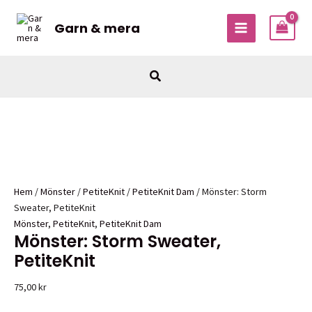
Hoppa
till
Garn & mera
MAIN
innehåll
MENU
Sök
Hem
/
Mönster
/
PetiteKnit
/
PetiteKnit Dam
/ Mönster: Storm
Sweater, PetiteKnit
Mönster
,
PetiteKnit
,
PetiteKnit Dam
Mönster: Storm Sweater,
PetiteKnit
75,00
kr