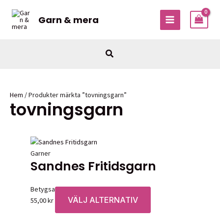
Hoppa
till
Garn & mera
MAIN
innehåll
MENU
Sök
Hem
/ Produkter märkta ”tovningsgarn”
tovningsgarn
Garner
Sandnes Fritidsgarn
Betygsatt
0
av 5
VÄLJ ALTERNATIV
Den
55,00
kr
här