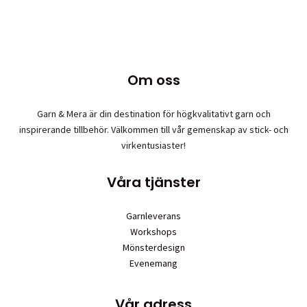
produkten
har
flera
varianter.
De
Om oss
olika
alternativen
Garn & Mera är din destination för högkvalitativt garn och
kan
inspirerande tillbehör. Välkommen till vår gemenskap av stick- och
väljas
virkentusiaster!
på
produktsidan
Våra tjänster
Garnleverans
Workshops
Mönsterdesign
Evenemang
Vår adress