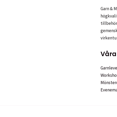
väljas
Garn & Me
på
högkvali
produkt
tillbehör
gemenska
virkentu
Våra 
Garnleve
Worksho
Mönster
Evenem