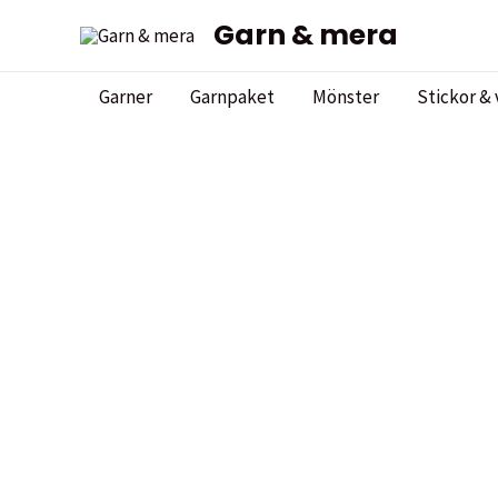
Hoppa
Garn & mera
till
innehåll
Garner
Garnpaket
Mönster
Stickor & 