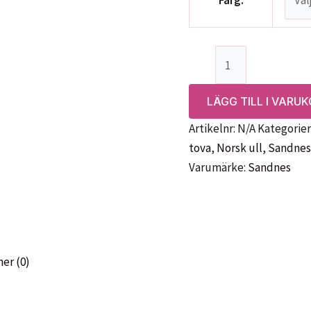
Färg:
Sandnes
Fritidsgarn
mängd
LÄGG TILL I VARU
Artikelnr:
N/A
Kategorier
tova
,
Norsk ull
,
Sandnes
Varumärke:
Sandnes
er (0)