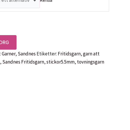
Rensa
KORG
:
Garner
,
Sandnes
Etiketter:
Fritidsgarn
,
garn att
,
Sandnes Fritidsgarn
,
stickor5.5mm
,
tovningsgarn