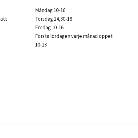
på
p
Måndag 10-16
produktsidan
rätt
Torsdag 14,30-18
Fredag 10-16
Första lördagen varje månad öppet
10-13