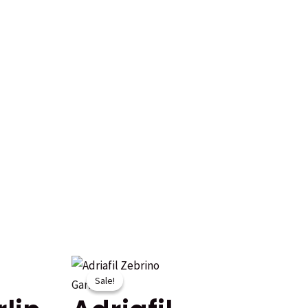
Sale!
Sale!
Garner