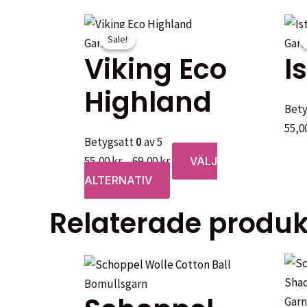
Sale!
Sale!
Garner
Garn
Viking Eco
I
Highland
Bet
55,0
Betygsatt
0
av 5
Prisintervall:
55,00
kr
–
69,00
kr
VÄLJ
55,00 kr
Den
ALTERNATIV
till
här
Relaterade produk
69,00 kr
produkten
har
flera
varianter.
Bomullsgarn
De
Garn