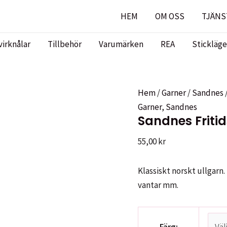
HEM
OM OSS
TJÄNS
virknålar
Tillbehör
Varumärken
REA
Stickläge
Hem
/
Garner
/
Sandnes
Garner
,
Sandnes
Sandnes Friti
55,00
kr
Klassiskt norskt ullgarn. 
vantar mm.