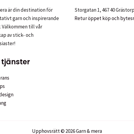
olika
ra är din destination för
Storgatan 1, 467 40 Grästor
alternativen
tativt garn och inspirerande
Retur öppet köp och bytes
kan
sidan
. Välkommen till vår
väljas
p av stick- och
på
siaster!
produktsidan
tjänster
rans
ps
design
ang
Upphovsrätt © 2026 Garn & mera