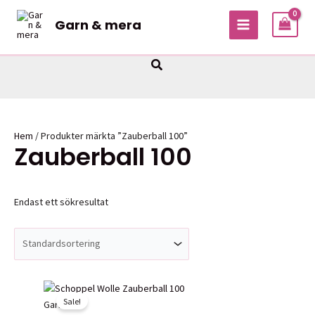
Hoppa
Garn & mera
till
MAIN
innehåll
MENU
Sök
Hem
/ Produkter märkta ”Zauberball 100”
Zauberball 100
Endast ett sökresultat
Sale!
Garner