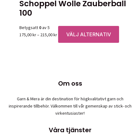
Schoppel Wolle Zauberball
100
Betygsatt
0
av 5
VÄLJ ALTERNATIV
Prisintervall:
Den
175,00
kr
–
215,00
kr
175,00 kr
här
till
produkten
215,00 kr
har
flera
varianter.
De
Om oss
olika
alternative
Garn & Mera är din destination för högkvalitativt garn och
kan
inspirerande tillbehör. Välkommen till vår gemenskap av stick- och
väljas
virkentusiaster!
på
produktsid
Våra tjänster