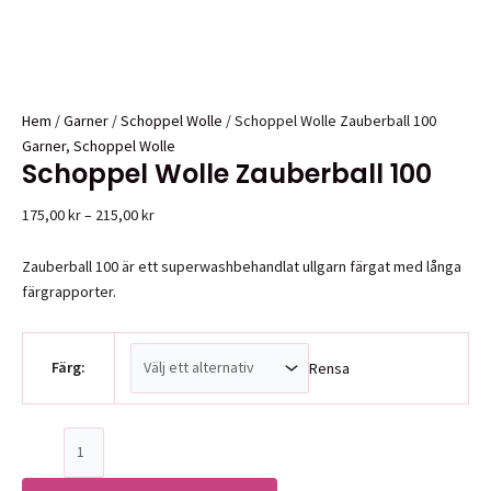
Hem
/
Garner
/
Schoppel Wolle
/ Schoppel Wolle Zauberball 100
Garner
,
Schoppel Wolle
Schoppel Wolle Zauberball 100
Prisintervall:
175,00
kr
–
215,00
kr
175,00 kr
till
Zauberball 100 är ett superwashbehandlat ullgarn färgat med långa
215,00 kr
färgrapporter.
Färg:
Rensa
Schoppel
Wolle
Zauberball