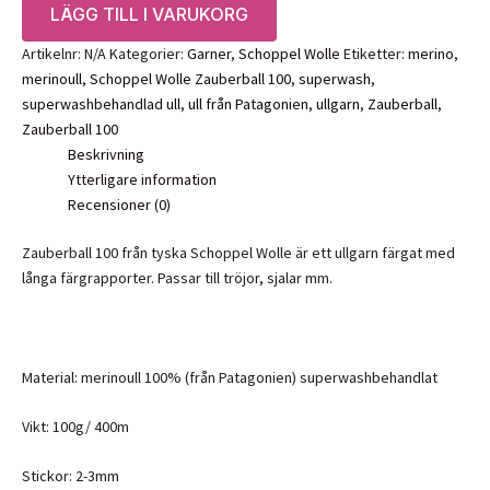
LÄGG TILL I VARUKORG
100
mängd
Artikelnr:
N/A
Kategorier:
Garner
,
Schoppel Wolle
Etiketter:
merino
,
merinoull
,
Schoppel Wolle Zauberball 100
,
superwash
,
superwashbehandlad ull
,
ull från Patagonien
,
ullgarn
,
Zauberball
,
Zauberball 100
Beskrivning
Ytterligare information
Recensioner (0)
Zauberball 100 från tyska Schoppel Wolle är ett ullgarn färgat med
långa färgrapporter. Passar till tröjor, sjalar mm.
Material: merinoull 100% (från Patagonien) superwashbehandlat
Vikt: 100g/ 400m
Stickor: 2-3mm