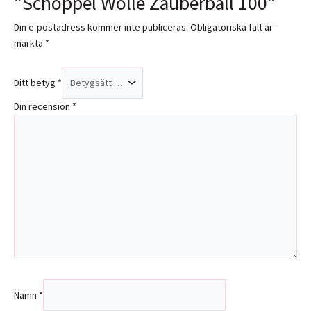
”Schoppel Wolle Zauberball 100”
Din e-postadress kommer inte publiceras.
Obligatoriska fält är
märkta
*
Ditt betyg
*
Din recension
*
Namn
*