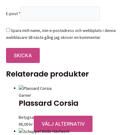
E-post
*
Spara mitt namn, min e-postadress och webbplats i denna
webbläsare till nästa gång jag skriver en kommentar.
Relaterade produkter
Garner
Plassard Corsia
Betygsatt
0
av 5
VÄLJ ALTERNATIV
Den
88,00
kr
här