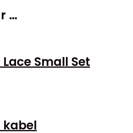
r …
 Lace Small Set
 kabel