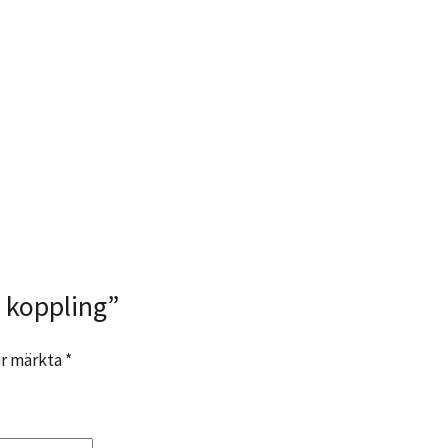
o koppling”
 är märkta
*