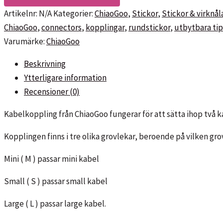
Artikelnr:
N/A
Kategorier:
ChiaoGoo
,
Stickor
,
Stickor & virknål
ChiaoGoo
,
connectors
,
kopplingar
,
rundstickor
,
utbytbara ti
Varumärke:
ChiaoGoo
Beskrivning
Ytterligare information
Recensioner (0)
Kabelkoppling från ChiaoGoo fungerar för att sätta ihop två ka
Kopplingen finns i tre olika grovlekar, beroende på vilken gro
Mini ( M ) passar mini kabel
Small ( S ) passar small kabel
Large ( L ) passar large kabel.