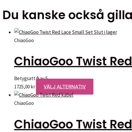
Du kanske också gilla
Slut i lager
ChiaoGoo
ChiaoGoo Twist Red
Betygsatt
0
av 5
Den
1725,00
kr
VÄLJ ALTERNATIV
här
produkten
ChiaoGoo
har
ChiaoGoo Twist Red
flera
varianter.