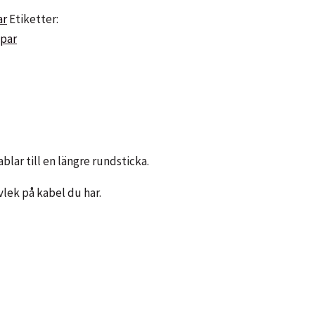
ar
Etiketter:
ppar
blar till en längre rundsticka.
vlek på kabel du har.