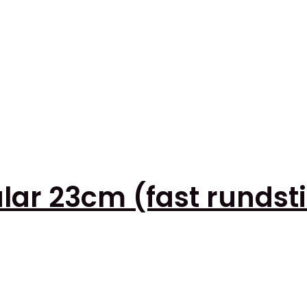
lar 23cm (fast rundst
en