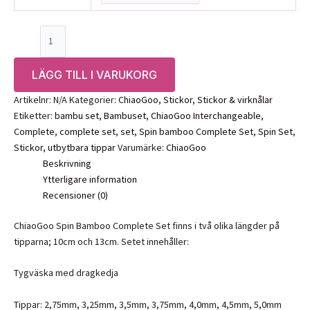
ChiaoGoo
Spin
Bamboo
LÄGG TILL I VARUKORG
Complete
Set
Artikelnr:
N/A
Kategorier:
ChiaoGoo
,
Stickor
,
Stickor & virknålar
mängd
Etiketter:
bambu set
,
Bambuset
,
ChiaoGoo Interchangeable
,
Complete
,
complete set
,
set
,
Spin bamboo Complete Set
,
Spin Set
,
Stickor
,
utbytbara tippar
Varumärke:
ChiaoGoo
Beskrivning
Ytterligare information
Recensioner (0)
ChiaoGoo Spin Bamboo Complete Set finns i två olika längder på
tipparna; 10cm och 13cm. Setet innehåller:
Tygväska med dragkedja
Tippar: 2,75mm, 3,25mm, 3,5mm, 3,75mm, 4,0mm, 4,5mm, 5,0mm