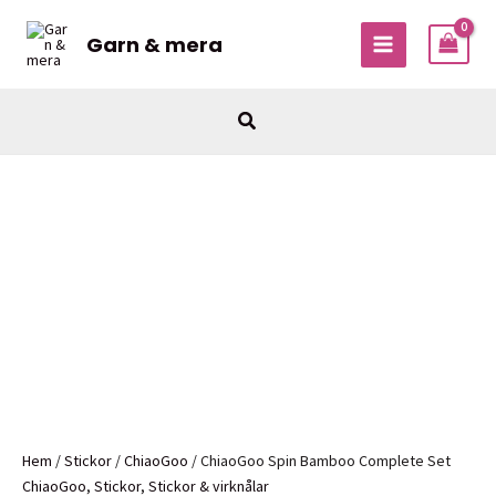
Hoppa
till
Garn & mera
MAIN
innehåll
MENU
Sök
Hem
/
Stickor
/
ChiaoGoo
/ ChiaoGoo Spin Bamboo Complete Set
ChiaoGoo
,
Stickor
,
Stickor & virknålar