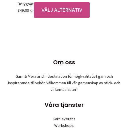
Betygsatt
0
av 5
olika
VÄLJ ALTERNATIV
Den
349,00
kr
alternativen
här
kan
produkten
väljas
har
på
flera
produktsidan
varianter.
De
olika
Om oss
alternativen
kan
väljas
Garn & Mera är din destination för högkvalitativt garn och
på
inspirerande tillbehör. Välkommen till vår gemenskap av stick- och
produktsidan
virkentusiaster!
Våra tjänster
Garnleverans
Workshops