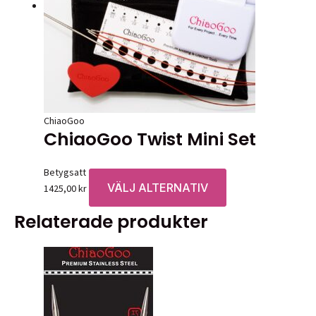
ChiaoGoo
ChiaoGoo Twist Mini Set
Betygsatt
0
av 5
VÄLJ ALTERNATIV
Den
1425,00
kr
här
Relaterade produkter
produkten
har
flera
varianter.
De
olika