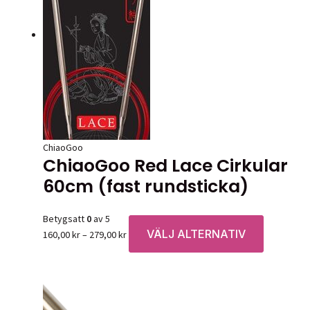
alternativen
kan
väljas
på
produktsidan
ChiaoGoo
ChiaoGoo Red Lace Cirkular
60cm (fast rundsticka)
Betygsatt
0
av 5
VÄLJ ALTERNATIV
Prisintervall:
Den
160,00
kr
–
279,00
kr
160,00 kr
här
till
produkten
279,00 kr
har
flera