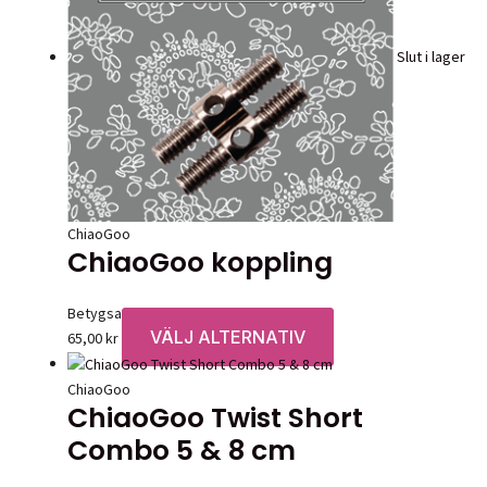
varianter.
De
olika
Slut i lager
alternative
kan
väljas
på
produktsid
ChiaoGoo
ChiaoGoo koppling
Betygsatt
0
av 5
VÄLJ ALTERNATIV
Den
65,00
kr
här
produkten
ChiaoGoo
ChiaoGoo Twist Short
har
flera
Combo 5 & 8 cm
varianter.
De