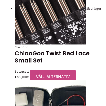
Slut i lager
ChiaoGoo
ChiaoGoo Twist Red Lace
Small Set
Betygsatt
0
av 5
VÄLJ ALTERNATIV
Den
1725,00
kr
här
produkten
har
flera
varianter.