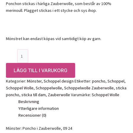
Ponchon stickas i härliga Zauberwolle, som består av 100%
merinoull. Plagget stickas i ett stycke och sys ihop.
Mönstret kan endast köpas vid samtidigt köp av garn.
Gratis
mönster:
Poncho
LÄGG TILL I VARUKORG
i
Zauberwolle,
Kategorier:
Mönster
,
Schoppel design
Etiketter:
poncho
,
Schoppel
,
09
Schoppel Wolle
,
Schoppelwolle
,
Schoppelwolle Zauberwolle
,
sticka
24
poncho
,
sticka till dam
,
Zauberwolle
Varumärke:
Schoppel Wolle
Schoppel
Beskrivning
mängd
Ytterligare information
Recensioner (0)
Mönster: Poncho i Zauberwolle, 09 24