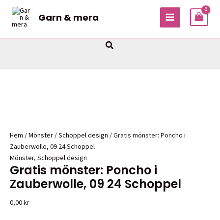
Hoppa
Garn & mera
till
MAIN
innehåll
MENU
Sök
Hem
/
Mönster
/
Schoppel design
/ Gratis mönster: Poncho i
Zauberwolle, 09 24 Schoppel
Mönster
,
Schoppel design
Gratis mönster: Poncho i
Zauberwolle, 09 24 Schoppel
0,00
kr