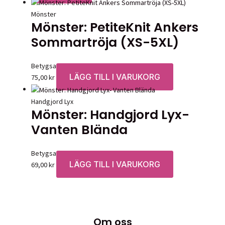
Mönster
Mönster: PetiteKnit Ankers
Sommartröja (XS-5XL)
Betygsatt
0
av 5
LÄGG TILL I VARUKORG
75,00
kr
Handgjord Lyx
Mönster: Handgjord Lyx-
Vanten Blända
Betygsatt
0
av 5
LÄGG TILL I VARUKORG
69,00
kr
Om oss