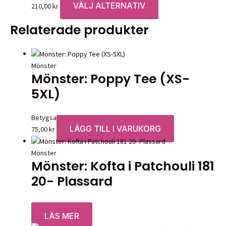
VÄLJ ALTERNATIV
Den
210,00
kr
här
Relaterade produkter
produkten
har
flera
varianter.
Mönster
Mönster: Poppy Tee (XS-
De
olika
5XL)
alternativen
kan
Betygsatt
0
av 5
väljas
LÄGG TILL I VARUKORG
75,00
kr
på
produktsidan
Mönster
Mönster: Kofta i Patchouli 181
20- Plassard
Betygsatt
0
av 5
LÄS MER