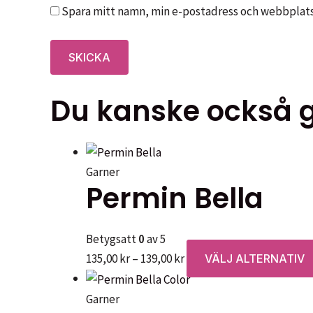
Spara mitt namn, min e-postadress och webbplats 
Du kanske också gi
Garner
Permin Bella
Betygsatt
0
av 5
Prisintervall:
135,00
kr
–
139,00
kr
VÄLJ ALTERNATIV
135,00 kr
till
Garner