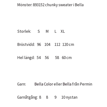
Mönster: 893152 chunky sweater i Bella
Storlek: S M L XL
Bröstvidd: 96 104 112 120 cm
Hel längd: 54 56 58 60 cm
Garn:
Bella Color
eller
Bella
från Permin
Garnåtgång: 8 8 9 10 nystan