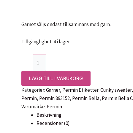
Garnet säljs endast tillsammans med garn.
Tillgänglighet:
4 i lager
Mönster:
Chunky
kabel
LÄGG TILL I VARUKORG
sweater
Kategorier:
Garner
,
Permin
Etiketter:
Cunky sweater
i
Permin
,
Permin 893152
,
Permin Bella
,
Permin Bella C
Bella,
Varumärke:
Permin
893152
Beskrivning
mängd
Recensioner (0)