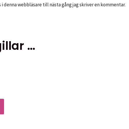
i denna webbläsare till nästa gång jag skriver en kommentar.
llar …
Den
här
produkten