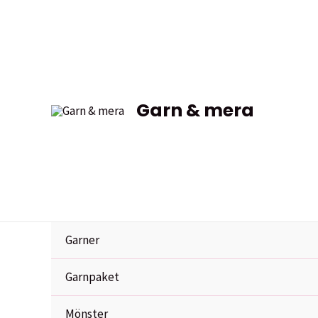
Hoppa
Sale!
Sale!
Sale!
Sale!
till
innehåll
Garn & mera
Garner
Garnpaket
Mönster