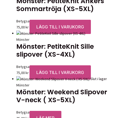
Mönster: PetiteKnit Ankers
Sommartröja (XS-5XL)
Betygsatt
0
av 5
LÄGG TILL I VARUKORG
75,00
kr
Mönster
Mönster: PetiteKnit Sille
slipover (XS-4XL)
Betygsatt
0
av 5
LÄGG TILL I VARUKORG
75,00
kr
Slut i lager
Mönster
Mönster: Weekend Slipover
V-neck ( XS-5XL)
Betygsatt
0
av 5