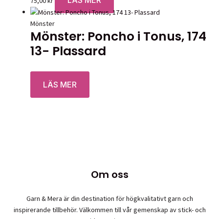
LÄS MER
75,00
kr
Mönster
Mönster: Poncho i Tonus, 174
13- Plassard
Betygsatt
0
av 5
LÄS MER
Om oss
Garn & Mera är din destination för högkvalitativt garn och
inspirerande tillbehör. Välkommen till vår gemenskap av stick- och