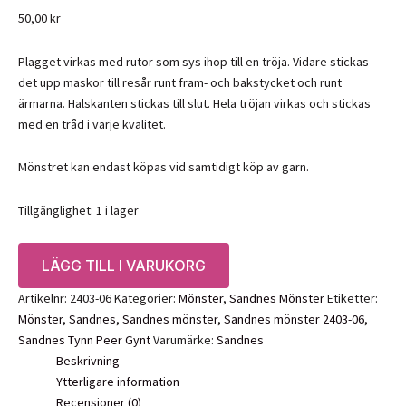
50,00
kr
Plagget virkas med rutor som sys ihop till en tröja. Vidare stickas
det upp maskor till resår runt fram- och bakstycket och runt
ärmarna. Halskanten stickas till slut. Hela tröjan virkas och stickas
med en tråd i varje kvalitet.
Mönstret kan endast köpas vid samtidigt köp av garn.
Tillgänglighet:
1 i lager
Mönster:
LÄGG TILL I VARUKORG
Fleur
Sweater,
Artikelnr:
2403-06
Kategorier:
Mönster
,
Sandnes Mönster
Etiketter:
2403-
Mönster
,
Sandnes
,
Sandnes mönster
,
Sandnes mönster 2403-06
,
06
Sandnes Tynn Peer Gynt
Varumärke:
Sandnes
Sandnes
Beskrivning
mängd
Ytterligare information
Recensioner (0)