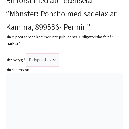
Bli först med att recensera
”Mönster: Poncho med sadelaxlar i
Kamma, 899536- Permin”
Din e-postadress kommer inte publiceras.
Obligatoriska fält är
märkta
*
Ditt betyg
*
Din recension
*