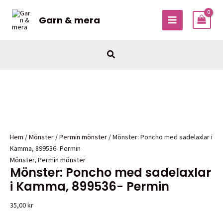
Hoppa
till
Garn & mera
MAIN
innehåll
MENU
Sök
Hem
/
Mönster
/
Permin mönster
/ Mönster: Poncho med sadelaxlar i
Kamma, 899536- Permin
Mönster
,
Permin mönster
Mönster: Poncho med sadelaxlar
i Kamma, 899536- Permin
35,00
kr