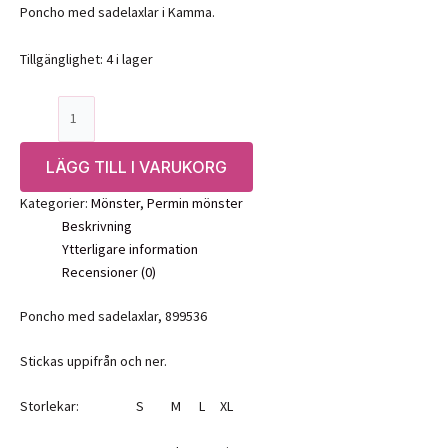
Poncho med sadelaxlar i Kamma.
Tillgänglighet:
4 i lager
Mönster:
Poncho
med
LÄGG TILL I VARUKORG
sadelaxlar
i
Kategorier:
Mönster
,
Permin mönster
Kamma,
Beskrivning
899536-
Ytterligare information
Permin
Recensioner (0)
mängd
Poncho med sadelaxlar, 899536
Stickas uppifrån och ner.
Storlekar: S M L XL