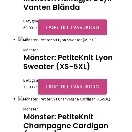
Vanten Blända
Betygsatt
0
av 5
LÄGG TILL I VARUKORG
69,00
kr
Mönster
Mönster: PetiteKnit Lyon
Sweater (XS-5XL)
Betygsatt
0
av 5
LÄGG TILL I VARUKORG
75,00
kr
Mönster
Mönster: PetiteKnit
Champagne Cardigan