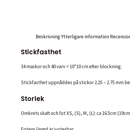
Beskrivning
Ytterligare information
Recension
Stickfasthet
34 maskor och 40 varv = 10*10 cm efter blockning.
Stickfasthet uppnåddes på stickor 2.25 – 2.75 mm b
Storlek
Omkrets skaft och fot XS, (S), M, (L): ca 16.5cm (19c
Fotens längd är justerbar.