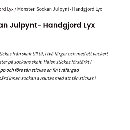
rd Lyx
/ Mönster: Sockan Julpynt- Handgjord Lyx
an Julpynt- Handgjord Lyx
ckas från skaft till tå, i två färger och med ett vackert
ter på sockans skaft. Hälen stickas förstärkt i
p och före tån stickas en fin tvåfärgad
ård innan sockan avslutas med att tån stickas i