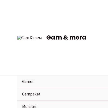
Hoppa
till
innehåll
Garn & mera
Garner
Garnpaket
Mönster