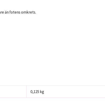
are än fotens omkrets.
0,125 kg