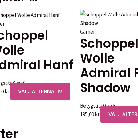
er
choppel
Garner
Schoppe
olle
Wolle
dmiral Hanf
Admiral 
Shadow
ygsatt
0
av 5
Den
00
kr
VÄLJ ALTERNATIV
här
Betygsatt
0
av 5
en
produkten
195,00
kr
VÄLJ ALTER
har
flera
ter
.
varianter.