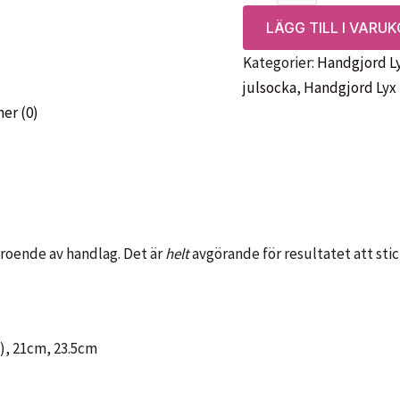
Julpynt-
LÄGG TILL I VARU
Handgjord
Kategorier:
Handgjord L
Lyx
julsocka
,
Handgjord Lyx
mängd
er (0)
eroende av handlag. Det är
helt
avgörande för resultatet att stic
m), 21cm, 23.5cm