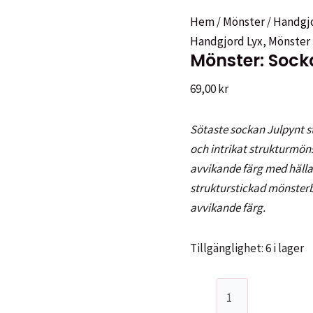
Hem
/
Mönster
/
Handgjo
Handgjord Lyx
,
Mönster
Mönster: Sock
69,00
kr
Sötaste sockan Julpynt sti
och intrikat strukturmöns
avvikande färg med hällap
strukturstickad mönsterb
avvikande färg.
Tillgänglighet:
6 i lager
Mönster:
Sockan