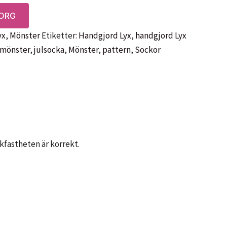
KORG
yx
,
Mönster
Etiketter:
Handgjord Lyx
,
handgjord Lyx
 mönster
,
julsocka
,
Mönster
,
pattern
,
Sockor
kfastheten är korrekt.