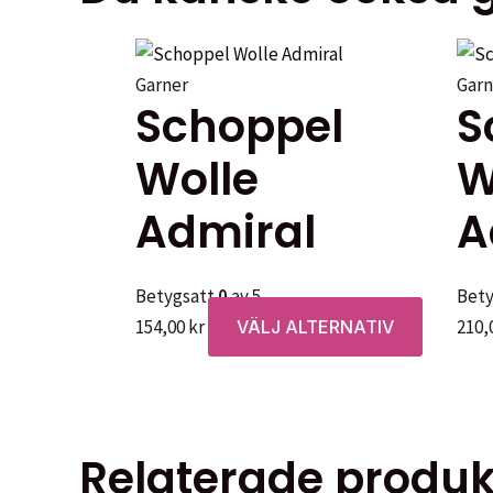
Garner
Garn
Schoppel
S
Wolle
W
Admiral
A
Betygsatt
0
av 5
Bet
Den
154,00
kr
210,
VÄLJ ALTERNATIV
här
produkt
har
flera
Relaterade produk
varianter