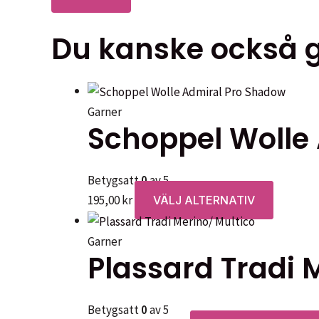
Du kanske också gi
Garner
Schoppel Wolle
Betygsatt
0
av 5
Den
195,00
kr
VÄLJ ALTERNATIV
här
produkt
Garner
Plassard Tradi 
har
flera
varianter
Betygsatt
0
av 5
De