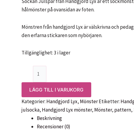
Sockan Julspår från Handgjord Lyx är ett sockmönst
hålmönster på ovansidan av foten.
Mönstren från handgjord Lyx är välskrivna och pedag
den erfarna stickaren som nybörjaren.
Tillgänglighet:
3 i lager
Mönster:
Sockan
Julspår-
LÄGG TILL I VARUKORG
Handgjord
Kategorier:
Handgjord Lyx
,
Mönster
Etiketter:
Handg
Lyx
julsocka
,
Handgjord Lyx mönster
,
Mönster
,
pattern
,
mängd
Beskrivning
Recensioner (0)