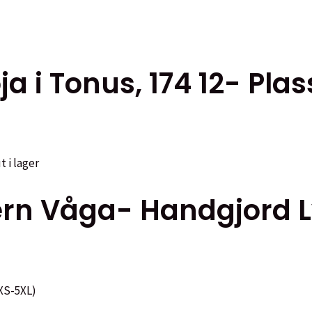
sidan
ja i Tonus, 174 12- Pla
t i lager
rn Våga- Handgjord L