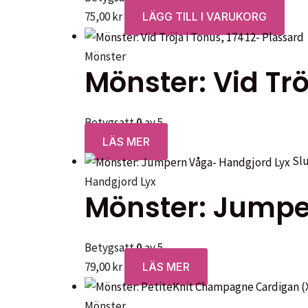
75,00
kr
LÄGG TILL I VARUKORG
väljas
på
Mönster
produkt
Mönster: Vid Trö
Betygsatt
0
av 5
LÄS MER
Slu
Handgjord Lyx
Mönster: Jumpe
Betygsatt
0
av 5
79,00
kr
LÄS MER
Mönster