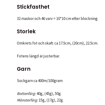
Stickfasthet
32 maskor och 46 varv = 10*10 cm efter blockning.
Storlek
Omkrets fot och skaft: ca 17.5cm, (20cm), 22.5cm.
Fotens längd är justerbar.
Garn
Sockgarn ca 400m/100gram
Bottenfärg:
40g, (45g), 50g.
Mönsterfärg:
15g, (17g), 22g.