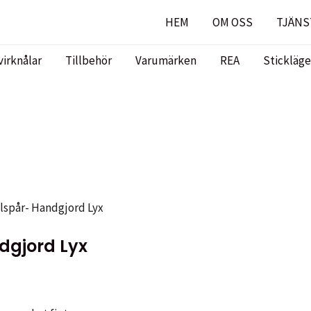
HEM
OM OSS
TJÄNS
virknålar
Tillbehör
Varumärken
REA
Stickläge
lspår- Handgjord Lyx
dgjord Lyx