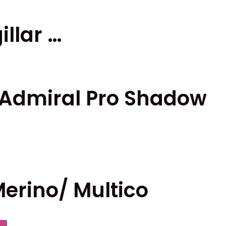
llar …
 Admiral Pro Shadow
en
Merino/ Multico
.