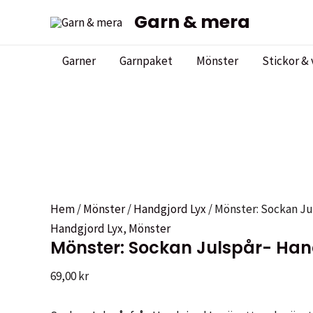
Hoppa
Garn & mera
till
innehåll
Garner
Garnpaket
Mönster
Stickor & 
Hem
/
Mönster
/
Handgjord Lyx
/ Mönster: Sockan Ju
Handgjord Lyx
,
Mönster
Mönster: Sockan Julspår- Han
69,00
kr