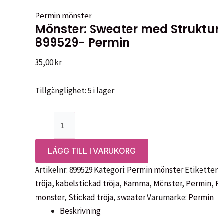
Permin mönster
Mönster: Sweater med Struktu
899529- Permin
35,00
kr
Tillgänglighet:
5 i lager
Mönster:
Sweater
med
LÄGG TILL I VARUKORG
Struktur
Artikelnr:
899529
Kategori:
Permin mönster
Etiketter
i
tröja
,
kabelstickad tröja
,
Kamma
,
Mönster
,
Permin
,
Kamma,
mönster
,
Stickad tröja
,
sweater
Varumärke:
Permin
899529-
Beskrivning
Permin