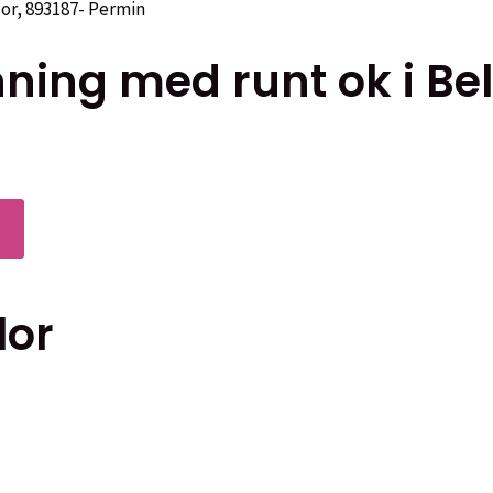
ning med runt ok i Bel
Den
här
produkten
lor
har
flera
varianter.
De
Den
olika
här
alternativen
produkten