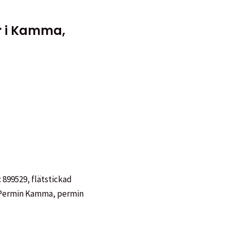
r i Kamma,
:
899529
,
flätstickad
Permin Kamma
,
permin