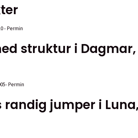
ter
n
ed struktur i Dagmar,
ven
idan
ös randig jumper i Lun