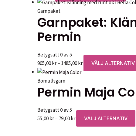
Garnpaket
Garnpaket: Klän
Permin
Betygsatt
0
av 5
Prisintervall:
905,00
kr
–
1485,00
kr
VÄLJ ALTERNATIV
905,00 kr
till
Bomullsgarn
Permin Maja Co
1485,00 kr
Betygsatt
0
av 5
Prisintervall:
55,00
kr
–
79,00
kr
VÄLJ ALTERNATIV
55,00 kr
till