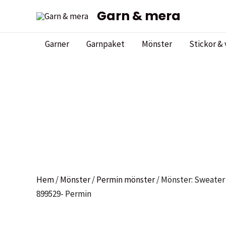
Hoppa
Garn & mera
Sale!
Sale!
till
innehåll
Garner
Garnpaket
Mönster
Stickor & 
Hem
/
Mönster
/
Permin mönster
/ Mönster: Sweater
899529- Permin