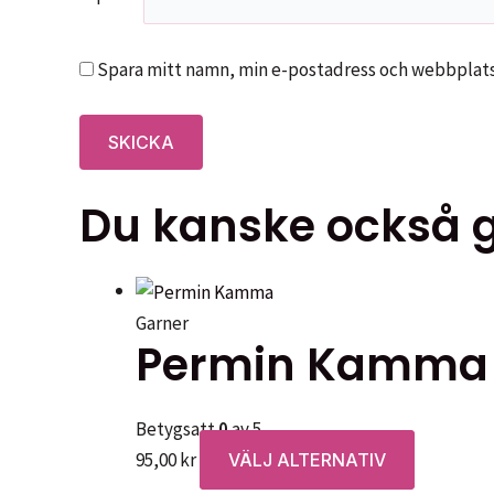
Spara mitt namn, min e-postadress och webbplats 
Du kanske också gi
Garner
Permin Kamma
Betygsatt
0
av 5
Den
95,00
kr
VÄLJ ALTERNATIV
här