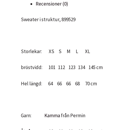
Recensioner (0)
mängd
Sweater i struktur, 899529
Storlekar: XS S M L XL
bröstvidd: 101 112 123 134 145 cm
Hel längd: 64 66 66 68 70 cm
Garn:
Kamma
från Permin