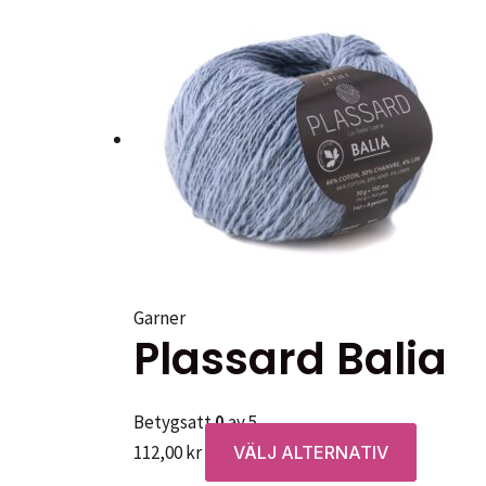
Garner
Plassard Balia
Betygsatt
0
av 5
Den
112,00
kr
VÄLJ ALTERNATIV
här