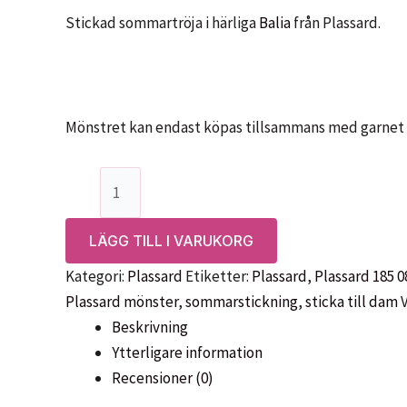
Stickad sommartröja i härliga
Balia
från Plassard.
Mönstret kan endast köpas tillsammans med garnet 
Mönster:
Tröja
i
LÄGG TILL I VARUKORG
Balia,
Kategori:
Plassard
Etiketter:
Plassard
,
Plassard 185 0
185
Plassard mönster
,
sommarstickning
,
sticka till dam
08
Beskrivning
Plassard
Ytterligare information
mängd
Recensioner (0)