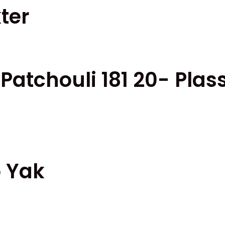
ter
en
.
 Patchouli 181 20- Plas
iven
sidan
o Yak