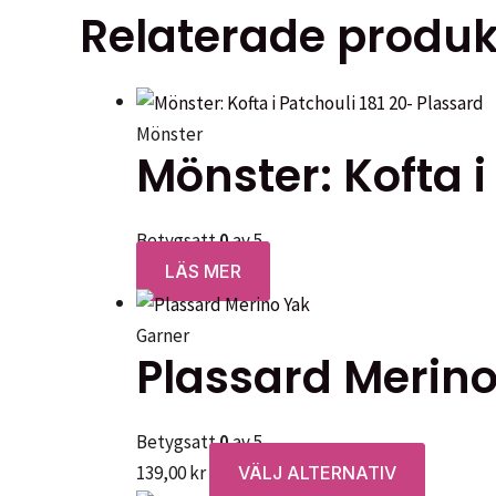
Relaterade produk
produkt
har
flera
varianter
Mönster
De
Mönster: Kofta i
olika
alternat
Betygsatt
0
av 5
kan
LÄS MER
väljas
på
Garner
produkt
Plassard Merin
Betygsatt
0
av 5
Den
139,00
kr
VÄLJ ALTERNATIV