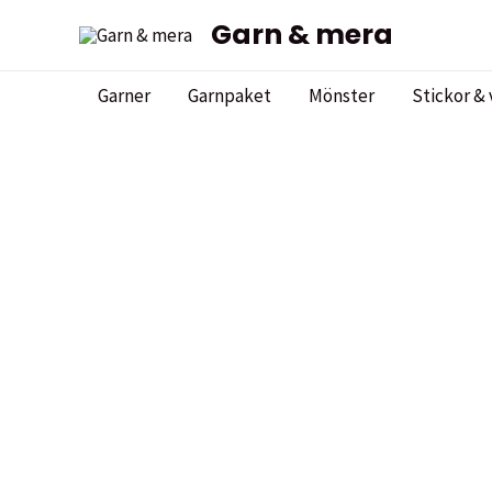
Hoppa
Garn & mera
till
innehåll
Garner
Garnpaket
Mönster
Stickor & 