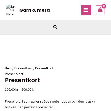
Hoppa
till
Garn & mera
MAIN
innehåll
MENU
Sök
Hem
/
Presentkort
/ Presentkort
Presentkort
Presentkort
Prisintervall:
100,00
kr
–
500,00
kr
100,00 kr
till
Presentkort som gäller i både i webshoppen och den fysiska
500,00 kr
butiken. Den perfekta presenten!