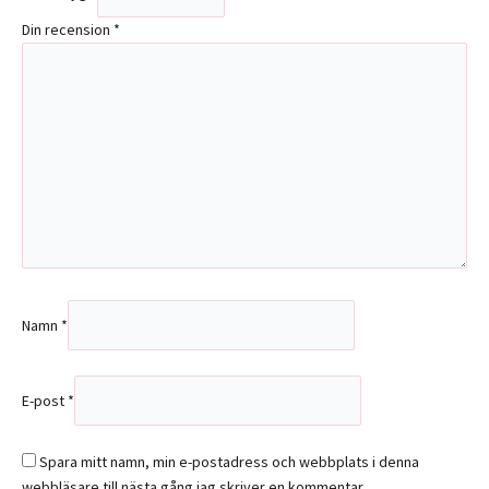
Din recension
*
Namn
*
E-post
*
Spara mitt namn, min e-postadress och webbplats i denna
webbläsare till nästa gång jag skriver en kommentar.