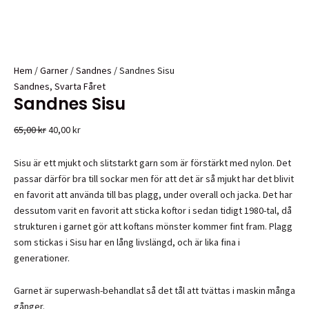
Hem
/
Garner
/
Sandnes
/ Sandnes Sisu
Sandnes
,
Svarta Fåret
Sandnes Sisu
Det
Det
65,00
kr
40,00
kr
ursprungliga
nuvarande
priset
priset
Sisu är ett mjukt och slitstarkt garn som är förstärkt med nylon. Det
var:
är:
passar därför bra till sockar men för att det är så mjukt har det blivit
65,00 kr.
40,00 kr.
en favorit att använda till bas plagg, under overall och jacka. Det har
dessutom varit en favorit att sticka koftor i sedan tidigt 1980-tal, då
strukturen i garnet gör att koftans mönster kommer fint fram. Plagg
som stickas i Sisu har en lång livslängd, och är lika fina i
generationer.
Garnet är superwash-behandlat så det tål att tvättas i maskin många
gånger.