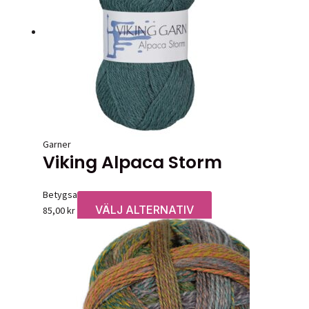
Garner
Viking Alpaca Storm
Betygsatt
0
av 5
VÄLJ ALTERNATIV
Den
85,00
kr
här
produkten
har
flera
varianter.
De