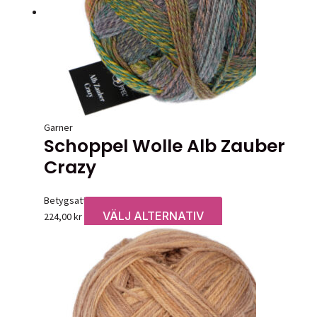
olika
alternativen
kan
väljas
på
produktsidan
Garner
Schoppel Wolle Alb Zauber
Crazy
Betygsatt
0
av 5
VÄLJ ALTERNATIV
Den
224,00
kr
här
produkten
har
flera
varianter.
De