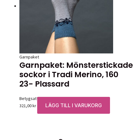
olika
alternativen
kan
väljas
på
produktsidan
Garnpaket
Garnpaket: Mönsterstickade
sockor i Tradi Merino, 160
23- Plassard
Betygsatt
0
av 5
LÄGG TILL I VARUKORG
321,00
kr