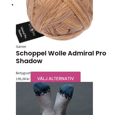
olika
alternativen
kan
väljas
på
produktsidan
Garner
Schoppel Wolle Admiral Pro
Shadow
Betygsatt
0
av 5
VÄLJ ALTERNATIV
Den
195,00
kr
här
produkten
har
flera
varianter.
De