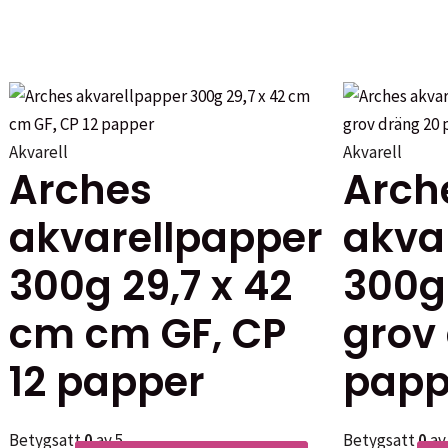
Akvarell
Akvarell
Arches
Arch
akvarellpapper
akva
300g 29,7 x 42
300g 
cm cm GF, CP
grov
12 papper
papp
Betygsatt
0
av 5
Betygsatt
0
av