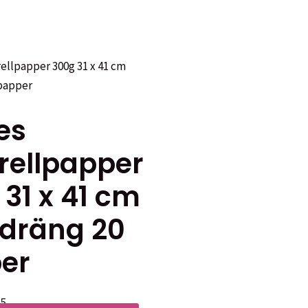
es
rellpapper
31 x 41 cm
 dräng 20
er
 5