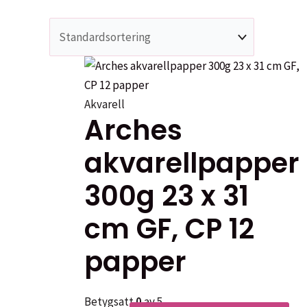
Akvarell
Arches
akvarellpapper
300g 23 x 31
cm GF, CP 12
papper
Betygsatt
0
av 5