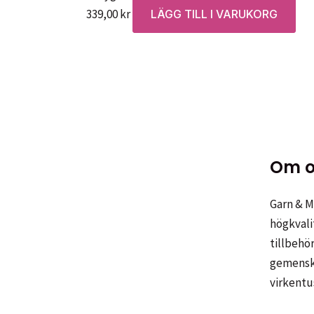
339,00
kr
LÄGG TILL I VARUKORG
Om o
Garn & Me
högkvali
tillbehör
gemenska
virkentu