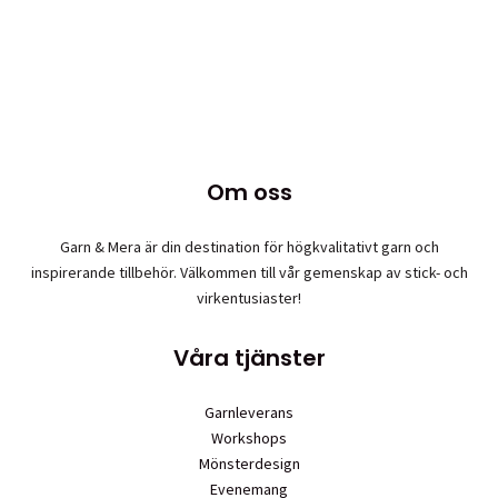
har
flera
varianter.
De
olika
alternativen
kan
Om oss
väljas
på
produktsidan
Garn & Mera är din destination för högkvalitativt garn och
inspirerande tillbehör. Välkommen till vår gemenskap av stick- och
virkentusiaster!
Våra tjänster
Garnleverans
Workshops
Mönsterdesign
Evenemang