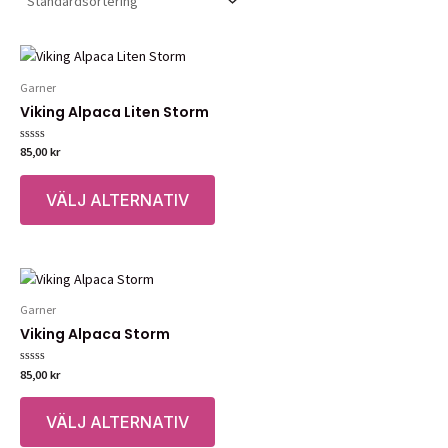
Garner
Viking Alpaca Liten Storm
Betygsatt
85,00
kr
0
av
Den
5
VÄLJ ALTERNATIV
här
produkten
har
flera
varianter.
Garner
De
Viking Alpaca Storm
olika
alternativen
Betygsatt
85,00
kr
kan
0
av
Den
väljas
5
VÄLJ ALTERNATIV
här
på
produkten