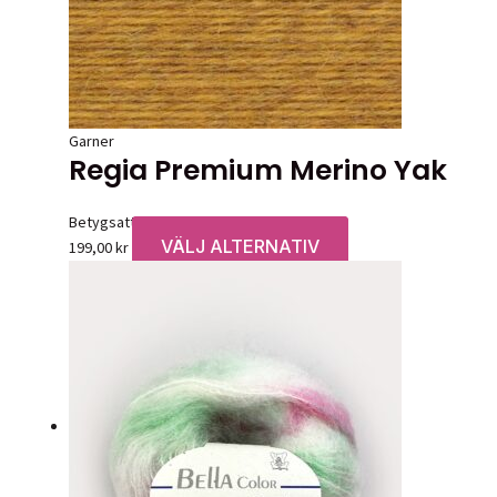
Garner
Regia Premium Merino Yak
Betygsatt
0
av 5
VÄLJ ALTERNATIV
Den
199,00
kr
här
produkten
har
flera
varianter.
De
olika
alternativen
kan