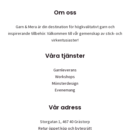
olika
Om oss
alternativen
kan
väljas
Garn & Mera är din destination för högkvalitativt garn och
på
inspirerande tillbehör. Välkommen till vår gemenskap av stick- och
produktsidan
virkentusiaster!
Våra tjänster
Garnleverans
Workshops
Mönsterdesign
Evenemang
Vår adress
Storgatan 1, 467 40 Grästorp
Retur öppet köp och bytesrätt