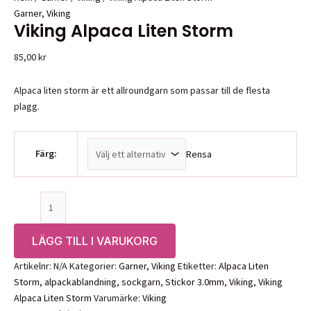
Garner
,
Viking
Viking Alpaca Liten Storm
85,00
kr
Alpaca liten storm är ett allroundgarn som passar till de flesta
plagg.
Färg:
Rensa
Viking
Alpaca
Liten
LÄGG TILL I VARUKORG
Storm
mängd
Artikelnr:
N/A
Kategorier:
Garner
,
Viking
Etiketter:
Alpaca Liten
Storm
,
alpackablandning
,
sockgarn
,
Stickor 3.0mm
,
Viking
,
Viking
Alpaca Liten Storm
Varumärke:
Viking