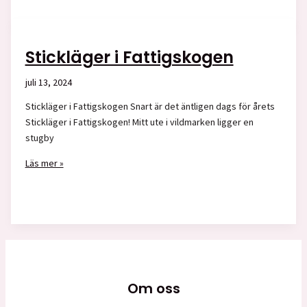
bytt
webbshop,
alla
Stickläger i Fattigskogen
produkter
behöver
juli 13, 2024
inventeras,
Stickläger i Fattigskogen Snart är det äntligen dags för årets
därför
Stickläger i Fattigskogen! Mitt ute i vildmarken ligger en
kommer
stugby
det
läggas
Stickläger
Läs mer »
upp
i
produkter
Fattigskogen
allteftersom.
Hoppas
ni
har
tålamod
med
Om oss
oss!