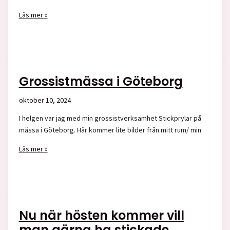
Nu
Läs mer »
fungerar
swish
i
webshoppen
igen!
Grossistmässa i Göteborg
oktober 10, 2024
I helgen var jag med min grossistverksamhet Stickprylar på
mässa i Göteborg. Här kommer lite bilder från mitt rum/ min
Grossistmässa
Läs mer »
i
Göteborg
Nu när hösten kommer vill
man gärna ha stickade