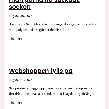
sockor!
augusti 30, 2024
Hos oss på Garn & Mera har vi många olika garner förstärkta
med polyamid vilket gör att de blir hållbara
Nu
Läs mer »
när
hösten
kommer
vill
man
Webshoppen fylls på
gärna
ha
augusti 21, 2024
stickade
Nya produkter läggs upp varje dag i nya webbshoppen och
sockor!
det dröjer lite innan alla produkter är inlagda. Jag förlänger
Webshoppen
Läs mer »
fylls