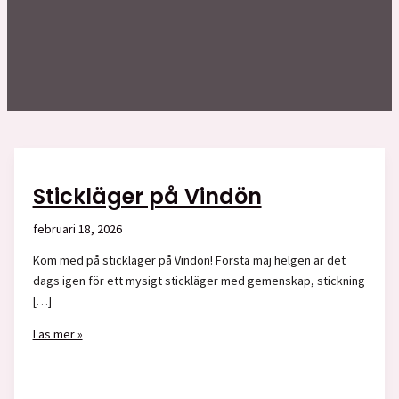
Stickläger på Vindön
februari 18, 2026
Kom med på stickläger på Vindön! Första maj helgen är det
dags igen för ett mysigt stickläger med gemenskap, stickning
[…]
Stickläger
Läs mer »
på
Vindön