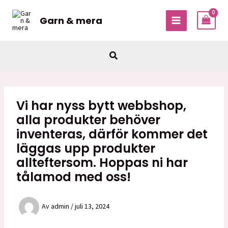
Hoppa
till
Garn & mera
MAIN
innehåll
MENU
Sök
Vi har nyss bytt webbshop,
alla produkter behöver
inventeras, därför kommer det
läggas upp produkter
allteftersom. Hoppas ni har
tålamod med oss!
Av
admin
/
juli 13, 2024