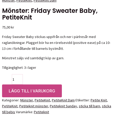
Mönster
,
PetiteKnit
,
PetiteKnit Dam
Mönster: Friday Sweater Baby,
PetiteKnit
75,00
kr
Friday Sweater Baby stickas uppifrån och ner i pärlresår med
raglanökningar. Plagget bör ha en rörelsevidd (positive ease) på ca 10-
13 cm i förhållande till barnets bystmått.
Mönstret säljs vid samtidigt köp av garn.
Tillgänglighet:
3 i lager
Mönster:
Friday
Sweater
LÄGG TILL I VARUKORG
Baby,
Kategorier:
Mönster
,
PetiteKnit
,
PetiteKnit Dam
Etiketter:
Petite Knit
,
PetiteKnit
PetiteKnit
,
Petiteknit mönster
,
Petiteknit Sunday
,
sticka till barn
,
sticka
mängd
till bebis
Varumärke:
Petiteknit