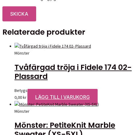
Relaterade produkter
Mönster
Tvåfärgad tröja i Fidele 174 02-
Plassard
Betygsatt
0
av 5
LÄGG TILL I VARUKORG
0,00
kr
Mönster
Mönster: PetiteKnit Marble
Sweater (XS-5XL)