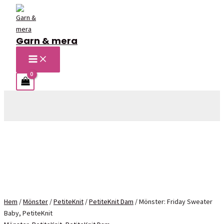
Hoppa
till
innehåll
Garn & mera
MAIN
MENU
Sök
Hem
/
Mönster
/
PetiteKnit
/
PetiteKnit Dam
/ Mönster: Friday Sweater
Baby, PetiteKnit