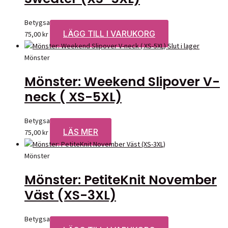
Betygsatt
0
av 5
LÄGG TILL I VARUKORG
75,00
kr
Slut i lager
Mönster
Mönster: Weekend Slipover V-
neck ( XS-5XL)
Betygsatt
0
av 5
LÄS MER
75,00
kr
Mönster
Mönster: PetiteKnit November
Väst (XS-3XL)
Betygsatt
0
av 5