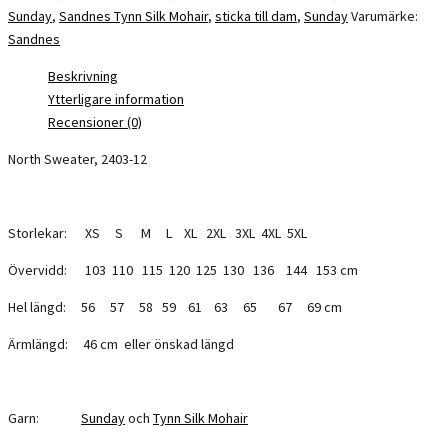
Sunday
,
Sandnes Tynn Silk Mohair
,
sticka till dam
,
Sunday
Varumärke:
mängd
Sandnes
Beskrivning
Ytterligare information
Recensioner (0)
North Sweater, 2403-12
Storlekar: XS S M L XL 2XL 3XL 4XL 5XL
Övervidd: 103 110 115 120 125 130 136 144 153 cm
Hel längd: 56 57 58 59 61 63 65 67 69 cm
Ärmlängd: 46 cm eller önskad längd
Garn:
Sunday
och
Tynn Silk Mohair