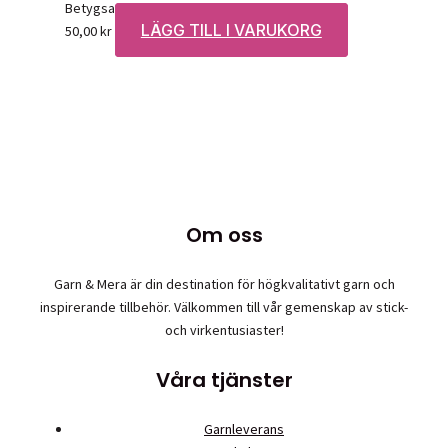
Betygsatt
0
av 5
LÄGG TILL I VARUKORG
50,00
kr
Om oss
Garn & Mera är din destination för högkvalitativt garn och
inspirerande tillbehör. Välkommen till vår gemenskap av stick-
och virkentusiaster!
Våra tjänster
Garnleverans