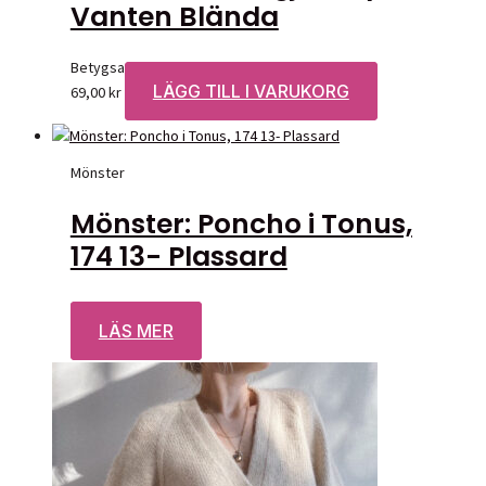
Vanten Blända
Betygsatt
0
av 5
LÄGG TILL I VARUKORG
69,00
kr
Mönster
Mönster: Poncho i Tonus,
174 13- Plassard
Betygsatt
0
av 5
LÄS MER