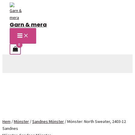
Hoppa
till
innehåll
Garn & mera
MAIN
MENU
Sök
Hem
/
Mönster
/
Sandnes Mönster
/ Mönster: North Sweater, 2403-12
Sandnes