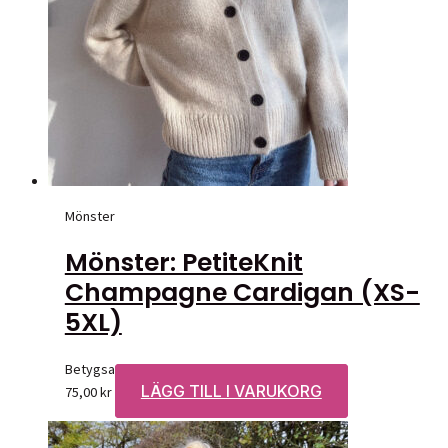
Mönster
Mönster: PetiteKnit
Champagne Cardigan (XS-
5XL)
Betygsatt
0
av 5
LÄGG TILL I VARUKORG
75,00
kr