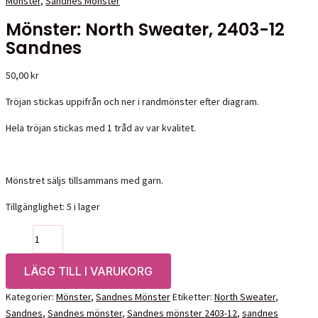
Mönster
,
Sandnes Mönster
Mönster: North Sweater, 2403-12
Sandnes
50,00
kr
Tröjan stickas uppifrån och ner i randmönster efter diagram.
Hela tröjan stickas med 1 tråd av var kvalitet.
Mönstret säljs tillsammans med garn.
Tillgänglighet:
5 i lager
Mönster:
North
Sweater,
LÄGG TILL I VARUKORG
2403-
Kategorier:
Mönster
,
Sandnes Mönster
Etiketter:
North Sweater
,
12
Sandnes
,
Sandnes mönster
,
Sandnes mönster 2403-12
,
sandnes
Sandnes