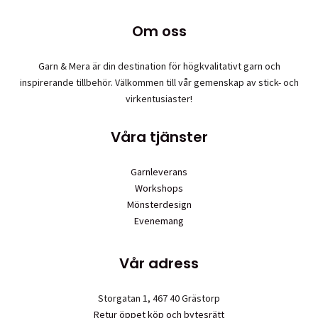
olika
Om oss
alternativen
kan
väljas
Garn & Mera är din destination för högkvalitativt garn och
på
inspirerande tillbehör. Välkommen till vår gemenskap av stick- och
produktsidan
virkentusiaster!
Våra tjänster
Garnleverans
Workshops
Mönsterdesign
Evenemang
Vår adress
Storgatan 1, 467 40 Grästorp
Retur öppet köp och bytesrätt