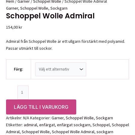
Hem
/
Garner
/
Schoppel Wolle
/ Schoppel Wolle Admiral
Garner
,
Schoppel Wolle
,
Sockgarn
Schoppel Wolle Admiral
154,00
kr
Admiral från Schoppel Wolle är ett ullgarn förstärkt med polyamid.
Passar utmärkt till sockor.
Färg:
Schoppel
Wolle
Admiral
LÄGG TILL I VARUKORG
mängd
Artikelnr:
N/A
Kategorier:
Garner
,
Schoppel Wolle
,
Sockgarn
Etiketter:
admiral
,
enfärgat
,
enfärgat sockgarn
,
Schoppel
,
Schoppel
Admiral
,
Schoppel Wolle
,
Schoppel Wolle Admiral
,
sockgarn