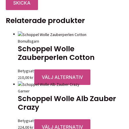
Relaterade produkter
Bomullsgarn
Schoppel Wolle
Zauberperlen Cotton
Betygsatt
0
av 5
VÄLJ ALTERNATIV
Den
210,00
kr
här
produkten
Garner
Schoppel Wolle Alb Zauber
har
flera
Crazy
varianter.
De
Betygsatt
0
av 5
olika
VÄLJ ALTERNATIV
Den
224,00
kr