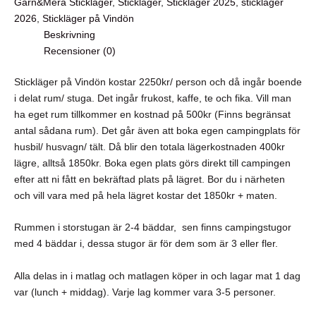
Garn&Mera Stickläger
,
Stickläger
,
Stickläger 2025
,
stickläger
2026
,
Stickläger på Vindön
Beskrivning
Recensioner (0)
Stickläger på Vindön kostar 2250kr/ person och då ingår boende
i delat rum/ stuga. Det ingår frukost, kaffe, te och fika. Vill man
ha eget rum tillkommer en kostnad på 500kr (Finns begränsat
antal sådana rum). Det går även att boka egen campingplats för
husbil/ husvagn/ tält. Då blir den totala lägerkostnaden 400kr
lägre, alltså 1850kr. Boka egen plats görs direkt till campingen
efter att ni fått en bekräftad plats på lägret. Bor du i närheten
och vill vara med på hela lägret kostar det 1850kr + maten.
Rummen i storstugan är 2-4 bäddar, sen finns campingstugor
med 4 bäddar i, dessa stugor är för dem som är 3 eller fler.
Alla delas in i matlag och matlagen köper in och lagar mat 1 dag
var (lunch + middag). Varje lag kommer vara 3-5 personer.