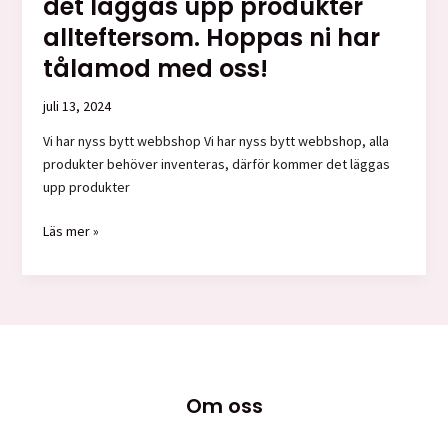
det läggas upp produkter
allteftersom. Hoppas ni har
tålamod med oss!
juli 13, 2024
Vi har nyss bytt webbshop Vi har nyss bytt webbshop, alla
produkter behöver inventeras, därför kommer det läggas
upp produkter
Vi
Läs mer »
har
nyss
bytt
webbshop,
alla
produkter
behöver
Om oss
inventeras,
därför