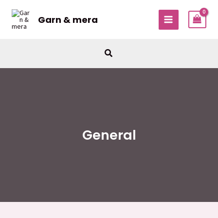
Hoppa
till
Garn & mera
MAIN
innehåll
MENU
Sök
General