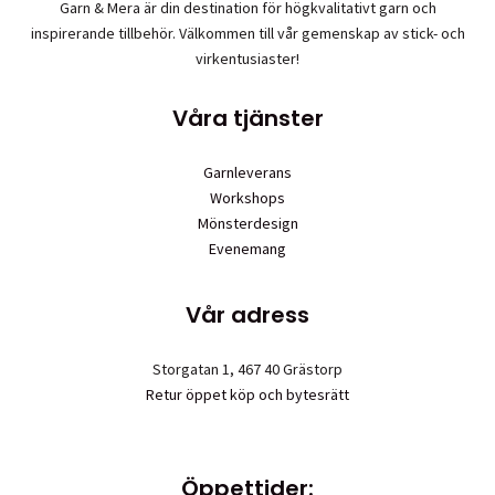
Garn & Mera är din destination för högkvalitativt garn och
kommer
inspirerande tillbehör. Välkommen till vår gemenskap av stick- och
det
virkentusiaster!
läggas
upp
Våra tjänster
produkter
allteftersom.
Hoppas
Garnleverans
ni
Workshops
har
Mönsterdesign
tålamod
Evenemang
med
oss!
Vår adress
Storgatan 1, 467 40 Grästorp
Retur öppet köp och bytesrätt
Öppettider: