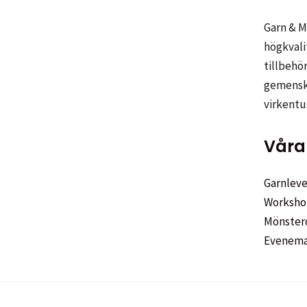
olika
alternat
Garn & Me
kan
högkvali
väljas
tillbehör
på
gemenska
produkt
virkentu
Våra 
Garnleve
Worksho
Mönster
Evenem