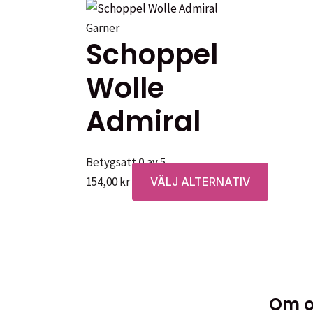
Garner
Schoppel
Wolle
Admiral
Betygsatt
0
av 5
Den
154,00
kr
VÄLJ ALTERNATIV
här
produkt
har
flera
varianter
De
Om o