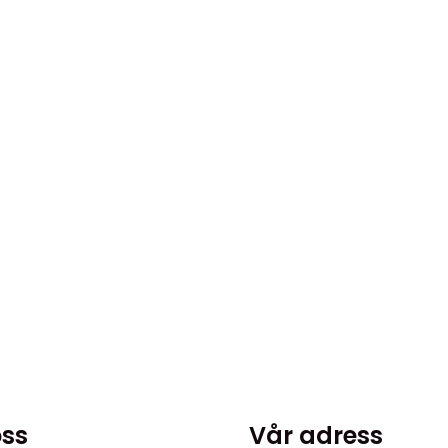
en
.
ss
Vår adress