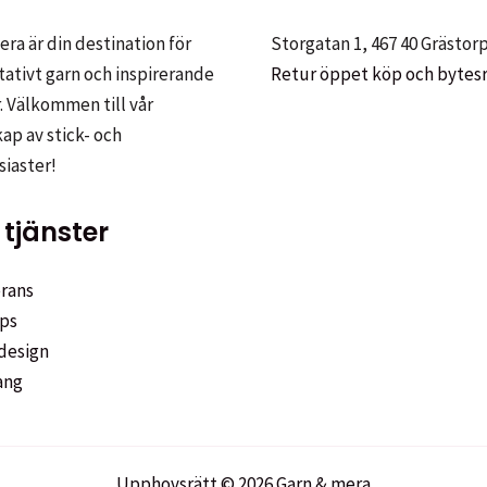
iven
ra är din destination för
Storgatan 1, 467 40 Grästor
tativt garn och inspirerande
Retur öppet köp och bytes
. Välkommen till vår
p av stick- och
sidan
siaster!
tjänster
rans
ps
design
ang
Upphovsrätt © 2026 Garn & mera