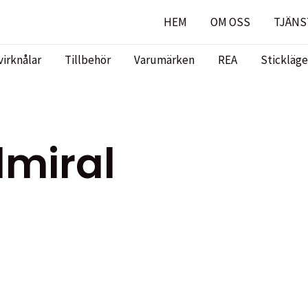
HEM
OM OSS
TJÄNS
virknålar
Tillbehör
Varumärken
REA
Stickläge
miral