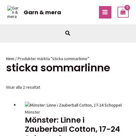
Hoppa
till
Garn & mera
MAIN
innehåll
MENU
Sök
Hem
/ Produkter märkta ”sticka sommarlinne”
sticka sommarlinne
Visar alla 2 resultat
Mönster
Mönster: Linne i
Zauberball Cotton, 17-24