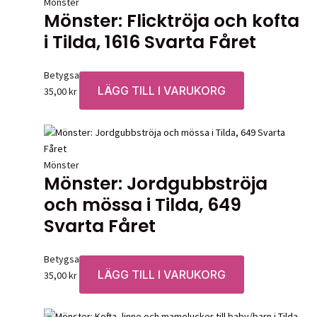
Mönster
Mönster: Flicktröja och kofta
i Tilda, 1616 Svarta Fåret
Betygsatt
0
av 5
LÄGG TILL I VARUKORG
35,00
kr
Mönster
Mönster: Jordgubbströja
och mössa i Tilda, 649
Svarta Fåret
Betygsatt
0
av 5
LÄGG TILL I VARUKORG
35,00
kr