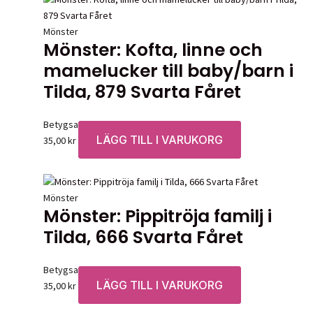
Mönster
Mönster: Kofta, linne och
mamelucker till baby/barn i
Tilda, 879 Svarta Fåret
Betygsatt
0
av 5
LÄGG TILL I VARUKORG
35,00
kr
Mönster
Mönster: Pippitröja familj i
Tilda, 666 Svarta Fåret
Betygsatt
0
av 5
LÄGG TILL I VARUKORG
35,00
kr