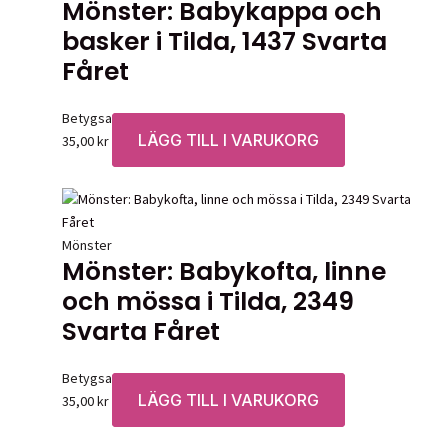
Mönster: Babykappa och
basker i Tilda, 1437 Svarta
Fåret
Betygsatt
0
av 5
LÄGG TILL I VARUKORG
35,00
kr
Mönster
Mönster: Babykofta, linne
och mössa i Tilda, 2349
Svarta Fåret
Betygsatt
0
av 5
LÄGG TILL I VARUKORG
35,00
kr