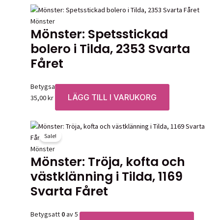
Mönster
Mönster: Spetsstickad
bolero i Tilda, 2353 Svarta
Fåret
Betygsatt
0
av 5
LÄGG TILL I VARUKORG
35,00
kr
Sale!
Mönster
Mönster: Tröja, kofta och
västklänning i Tilda, 1169
Svarta Fåret
Betygsatt
0
av 5