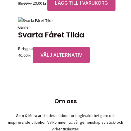
LÄGG TILL I VARUKORG
Det
Det
35,00
kr
20,00
kr
ursprungliga
nuvarande
priset
priset
var:
är:
Garner
35,00 kr.
20,00 kr.
Svarta Fåret Tilda
Betygsatt
0
av 5
VÄLJ ALTERNATIV
Den
40,00
kr
här
produkten
har
flera
varianter.
De
Om oss
olika
alternativen
Garn & Mera är din destination för högkvalitativt garn och
kan
inspirerande tillbehör. Välkommen till vår gemenskap av stick- och
väljas
virkentusiaster!
på