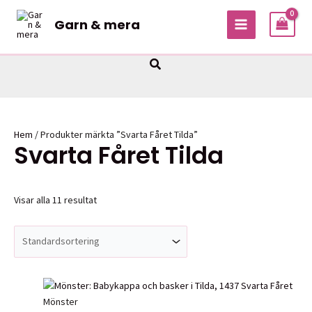
Hoppa
Garn & mera
till
MAIN
innehåll
MENU
Sök
Hem
/ Produkter märkta ”Svarta Fåret Tilda”
Svarta Fåret Tilda
Visar alla 11 resultat
Mönster