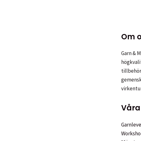
Om o
Garn & Me
högkvali
tillbehör
gemenska
virkentu
Våra 
Garnleve
Worksho