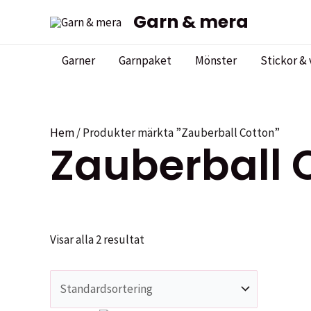
Hoppa
Garn & mera
till
innehåll
Garner
Garnpaket
Mönster
Stickor & 
Hem
/ Produkter märkta ”Zauberball Cotton”
Zauberball 
Visar alla 2 resultat