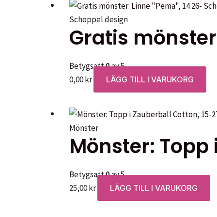
Schoppel design
Gratis mönster
Betygsatt
0
av 5
0,00
kr
LÄGG TILL I VARUKORG
Mönster
Mönster: Topp 
Betygsatt
0
av 5
25,00
kr
LÄGG TILL I VARUKORG