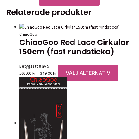
här
Relaterade produkter
produkten
har
flera
varianter.
ChiaoGoo
ChiaoGoo Red Lace Cirkular
De
olika
150cm (fast rundsticka)
alternativen
kan
Betygsatt
0
av 5
väljas
VÄLJ ALTERNATIV
Prisintervall:
Den
165,00
kr
–
349,00
kr
på
165,00 kr
här
produktsidan
till
produkten
349,00 kr
har
flera
varianter.
De
olika
alternative
kan