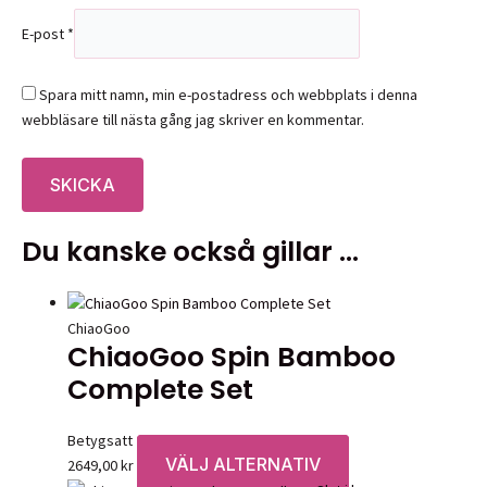
E-post
*
Spara mitt namn, min e-postadress och webbplats i denna
webbläsare till nästa gång jag skriver en kommentar.
Du kanske också gillar …
ChiaoGoo
ChiaoGoo Spin Bamboo
Complete Set
Betygsatt
0
av 5
VÄLJ ALTERNATIV
Den
2649,00
kr