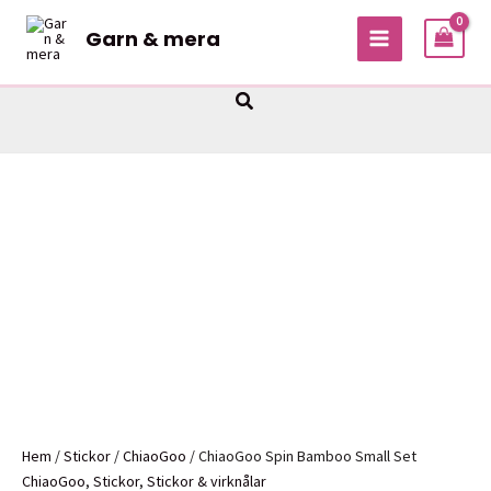
Hoppa
Garn & mera
till
MAIN
innehåll
MENU
Sök
Hem
/
Stickor
/
ChiaoGoo
/ ChiaoGoo Spin Bamboo Small Set
ChiaoGoo
,
Stickor
,
Stickor & virknålar