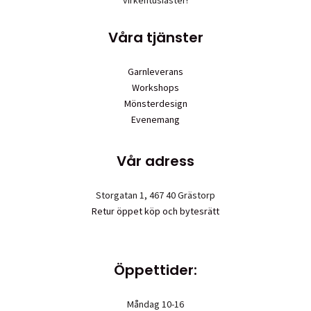
väljas
på
Våra tjänster
produktsid
Garnleverans
Workshops
Mönsterdesign
Evenemang
Vår adress
Storgatan 1, 467 40 Grästorp
Retur öppet köp och bytesrätt
Öppettider:
Måndag 10-16