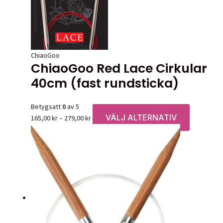
väljas
på
produktsid
ChiaoGoo
ChiaoGoo Red Lace Cirkular
40cm (fast rundsticka)
Betygsatt
0
av 5
VÄLJ ALTERNATIV
Prisintervall:
Den
165,00
kr
–
279,00
kr
165,00 kr
här
till
produkten
279,00 kr
har
flera
varianter.
De
olika
alternative
kan