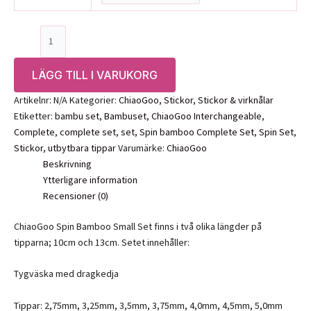
ChiaoGoo
Spin
Bamboo
LÄGG TILL I VARUKORG
Small
Set
Artikelnr:
N/A
Kategorier:
ChiaoGoo
,
Stickor
,
Stickor & virknålar
mängd
Etiketter:
bambu set
,
Bambuset
,
ChiaoGoo Interchangeable
,
Complete
,
complete set
,
set
,
Spin bamboo Complete Set
,
Spin Set
,
Stickor
,
utbytbara tippar
Varumärke:
ChiaoGoo
Beskrivning
Ytterligare information
Recensioner (0)
ChiaoGoo Spin Bamboo Small Set finns i två olika längder på
tipparna; 10cm och 13cm. Setet innehåller:
Tygväska med dragkedja
Tippar: 2,75mm, 3,25mm, 3,5mm, 3,75mm, 4,0mm, 4,5mm, 5,0mm