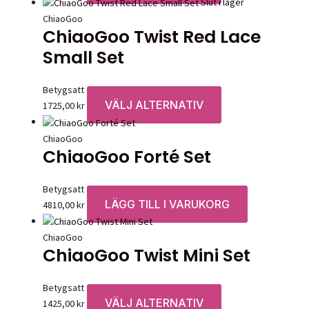
här
Slut i lager
produkten
ChiaoGoo
ChiaoGoo Twist Red Lace
har
flera
Small Set
varianter.
De
Betygsatt
0
av 5
olika
VÄLJ ALTERNATIV
Den
1725,00
kr
alternativen
här
kan
produkten
ChiaoGoo
väljas
ChiaoGoo Forté Set
har
på
flera
produktsidan
varianter.
Betygsatt
0
av 5
De
LÄGG TILL I VARUKORG
4810,00
kr
olika
alternativen
ChiaoGoo
kan
ChiaoGoo Twist Mini Set
väljas
på
Betygsatt
0
av 5
produktsidan
VÄLJ ALTERNATIV
Den
1425,00
kr