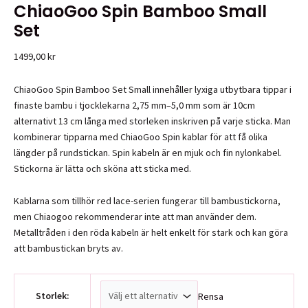
ChiaoGoo Spin Bamboo Small
Set
1499,00
kr
ChiaoGoo Spin Bamboo Set Small innehåller lyxiga utbytbara tippar i
finaste bambu i tjocklekarna 2,75 mm–5,0 mm som är 10cm
alternativt 13 cm långa med storleken inskriven på varje sticka. Man
kombinerar tipparna med ChiaoGoo Spin kablar för att få olika
längder på rundstickan. Spin kabeln är en mjuk och fin nylonkabel.
Stickorna är lätta och sköna att sticka med.
Kablarna som tillhör red lace-serien fungerar till bambustickorna,
men Chiaogoo rekommenderar inte att man använder dem.
Metalltråden i den röda kabeln är helt enkelt för stark och kan göra
att bambustickan bryts av.
Storlek:
Rensa