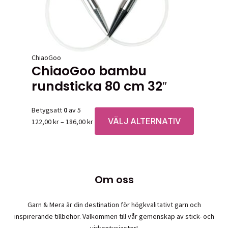
väljas
på
produktsid
ChiaoGoo
ChiaoGoo bambu
rundsticka 80 cm 32″
Betygsatt
0
av 5
VÄLJ ALTERNATIV
Prisintervall:
Den
122,00
kr
–
186,00
kr
122,00 kr
här
till
produkten
186,00 kr
har
flera
Om oss
varianter.
De
olika
Garn & Mera är din destination för högkvalitativt garn och
alternative
inspirerande tillbehör. Välkommen till vår gemenskap av stick- och
kan
virkentusiaster!