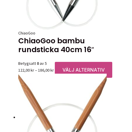
väljas
på
produktsid
ChiaoGoo
ChiaoGoo bambu
rundsticka 40cm 16″
Betygsatt
0
av 5
VÄLJ ALTERNATIV
Prisintervall:
Den
122,00
kr
–
186,00
kr
122,00 kr
här
till
produkten
186,00 kr
har
flera
varianter.
De
olika
alternative
kan