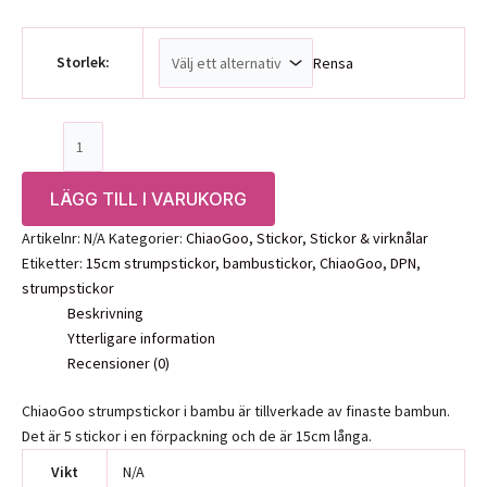
146,00 kr
Storlek:
Rensa
ChiaoGoo
strumpstickor
bambu
LÄGG TILL I VARUKORG
15cm
mängd
Artikelnr:
N/A
Kategorier:
ChiaoGoo
,
Stickor
,
Stickor & virknålar
Etiketter:
15cm strumpstickor
,
bambustickor
,
ChiaoGoo
,
DPN
,
strumpstickor
Beskrivning
Ytterligare information
Recensioner (0)
ChiaoGoo strumpstickor i bambu är tillverkade av finaste bambun.
Det är 5 stickor i en förpackning och de är 15cm långa.
Vikt
N/A