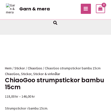
Hoppa
Garn & mera
till
MAIN
innehåll
MENU
Sök
Hem
/
Stickor
/
ChiaoGoo
/ ChiaoGoo strumpstickor bambu 15cm
ChiaoGoo
,
Stickor
,
Stickor & virknålar
ChiaoGoo strumpstickor bambu
15cm
Prisintervall:
118,00
kr
–
146,00
kr
118,00 kr
till
Strumpstickor i bambu 15cm.