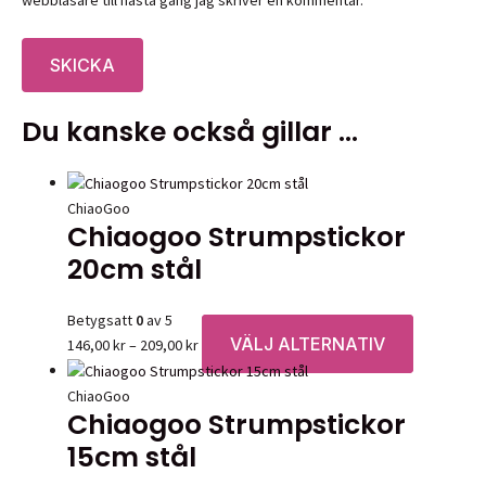
webbläsare till nästa gång jag skriver en kommentar.
Du kanske också gillar …
ChiaoGoo
Chiaogoo Strumpstickor
20cm stål
Betygsatt
0
av 5
VÄLJ ALTERNATIV
Prisintervall:
Den
146,00
kr
–
209,00
kr
146,00 kr
här
till
produkten
ChiaoGoo
Chiaogoo Strumpstickor
209,00 kr
har
flera
15cm stål
varianter.