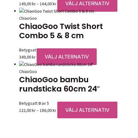
VÄLJ ALTERNATIV
Prisintervall:
Den
149,00
kr
–
164,00
kr
alternative
149,00 kr
här
kan
till
produkten
ChiaoGoo
väljas
ChiaoGoo Twist Short
164,00 kr
har
på
flera
Combo 5 & 8 cm
produktsid
varianter.
De
Betygsatt
0
av 5
olika
VÄLJ ALTERNATIV
Den
349,00
kr
alternative
här
kan
produkten
ChiaoGoo
väljas
ChiaoGoo bambu
har
på
flera
rundsticka 60cm 24″
produktsid
varianter.
De
Betygsatt
0
av 5
olika
VÄLJ ALTERNATIV
Prisintervall:
Den
122,00
kr
–
186,00
kr
alternativen
122,00 kr
här
kan
till
produkten
väljas
186,00 kr
har
på