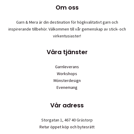
flera
produktsidan
Om oss
varianter.
De
olika
Garn & Mera är din destination för högkvalitativt garn och
alternative
inspirerande tillbehör. Välkommen till vår gemenskap av stick- och
kan
virkentusiaster!
väljas
på
Våra tjänster
produktsid
Garnleverans
Workshops
Mönsterdesign
Evenemang
Vår adress
Storgatan 1, 467 40 Grästorp
Retur öppet köp och bytesrätt